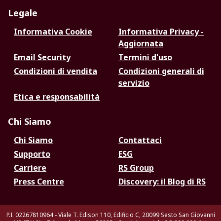
Legale
Informativa Cookie
Informativa Privacy -
Aggiornata
Email Security
Termini d'uso
Condizioni di vendita
Condizioni generali di
servizio
Etica e responsabilità
Chi Siamo
Chi Siamo
Contattaci
Supporto
ESG
Carriere
RS Group
Press Centre
Discovery: il Blog di RS
P.I. 02267810964 - Viale T. Edison 110, Edificio C, 20099 Sesto San Giovanni