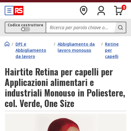
0
Codice costruttore
/
DPI e
/
Abbigliamento da
/
Retine
Abbigliamento
lavoro monouso
per
da lavoro
capelli
Hairtite Retina per capelli per
Applicazioni alimentari e
industriali Monouso in Poliestere,
col. Verde, One Size