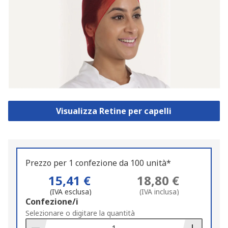
Visualizza Retine per capelli
Prezzo per 1 confezione da 100 unità*
15,41 €
18,80 €
(IVA esclusa)
(IVA inclusa)
Add
Confezione/i
to
Selezionare o digitare la quantità
Basket