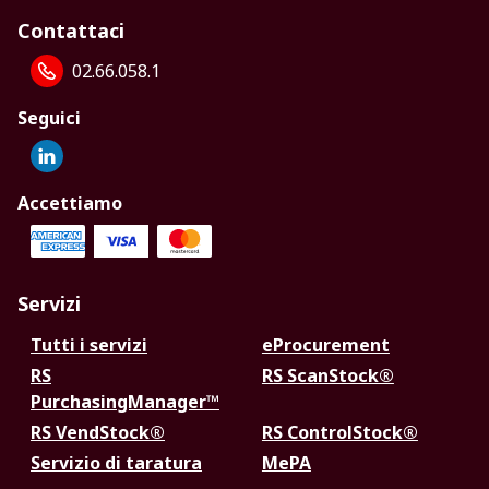
Contattaci
02.66.058.1
Seguici
Accettiamo
Servizi
Tutti i servizi
eProcurement
RS
RS ScanStock®
PurchasingManager™
RS VendStock®
RS ControlStock®
Servizio di taratura
MePA