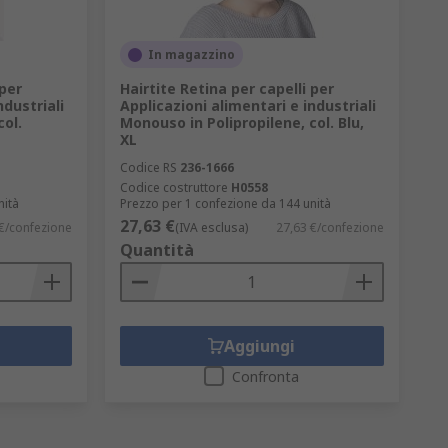
In magazzino
 per
Hairtite Retina per capelli per
ndustriali
Applicazioni alimentari e industriali
col.
Monouso in Polipropilene, col. Blu,
XL
Codice RS
236-1666
Codice costruttore
H0558
nità
Prezzo per 1 confezione da 144 unità
27,63 €
€/confezione
(IVA esclusa)
27,63 €/confezione
Quantità
Aggiungi
Confronta