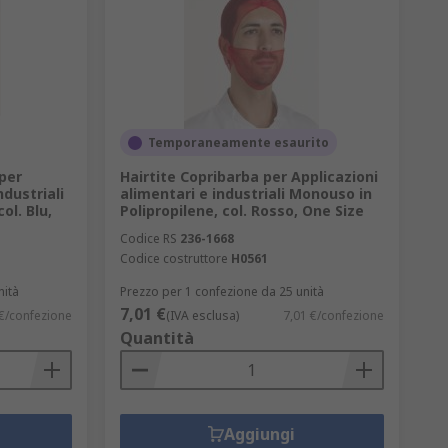
Temporaneamente esaurito
 per
Hairtite Copribarba per Applicazioni
ndustriali
alimentari e industriali Monouso in
ol. Blu,
Polipropilene, col. Rosso, One Size
Codice RS
236-1668
Codice costruttore
H0561
nità
Prezzo per 1 confezione da 25 unità
7,01 €
€/confezione
(IVA esclusa)
7,01 €/confezione
Quantità
Aggiungi