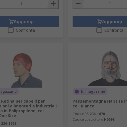
Aggiungi
Aggiungi
Confronta
Confronta
magazzino
In magazzino
 Retina per capelli per
Passamontagna Hairtite in
ioni alimentari e industriali
col. Bianco
 in Polipropilene, col.
Codice RS
236-1670
One Size
Codice costruttore
H0598
S
236-1663