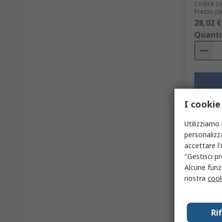
Codice co
Prezzo pe
28,02 €
Quanti
I cookie
Utilizziamo 
personalizza
accettare l
"Gestisci pr
Alcune funzi
nostra
cook
In 
Ri
Hairtit