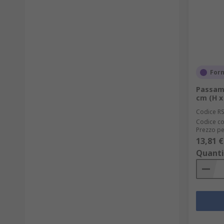
Forn
Passamo
cm (H x
Codice R
Codice co
Prezzo pe
13,81 €
Quanti