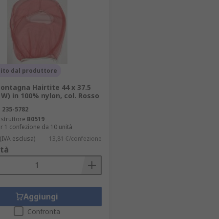
ito dal produttore
ntagna Hairtite 44 x 37.5
 W) in 100% nylon, col. Rosso
S
235-5782
struttore
B0519
r 1 confezione da 10 unità
(IVA esclusa)
13,81 €/confezione
tà
Aggiungi
Confronta