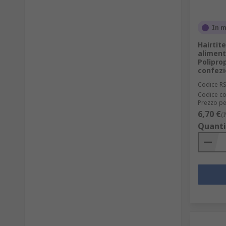
In 
Hairtit
aliment
Poliprop
confez
Codice R
Codice co
Prezzo pe
6,70 €
(
Quanti