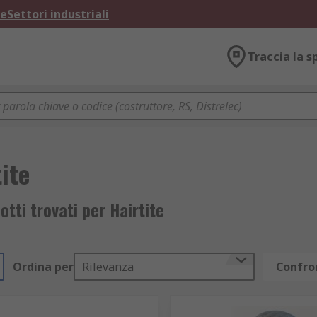
ne
Settori industriali
Traccia la s
ite
otti trovati per Hairtite
Ordina per
Rilevanza
Confron