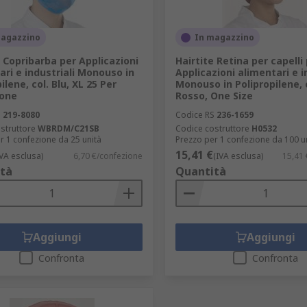
magazzino
In magazzino
e Copribarba per Applicazioni
Hairtite Retina per capelli
ari e industriali Monouso in
Applicazioni alimentari e i
ilene, col. Blu, XL 25 Per
Monouso in Polipropilene, 
ione
Rosso, One Size
S
219-8080
Codice RS
236-1659
struttore
WBRDM/C21SB
Codice costruttore
H0532
r 1 confezione da 25 unità
Prezzo per 1 confezione da 100 u
15,41 €
IVA esclusa)
6,70 €/confezione
(IVA esclusa)
15,41 
tà
Quantità
Aggiungi
Aggiungi
Confronta
Confronta