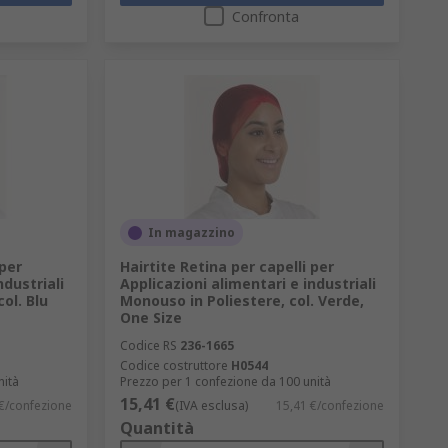
Confronta
In magazzino
 per
Hairtite Retina per capelli per
ndustriali
Applicazioni alimentari e industriali
ol. Blu
Monouso in Poliestere, col. Verde,
One Size
Codice RS
236-1665
B
Codice costruttore
H0544
nità
Prezzo per 1 confezione da 100 unità
15,41 €
€/confezione
(IVA esclusa)
15,41 €/confezione
Quantità