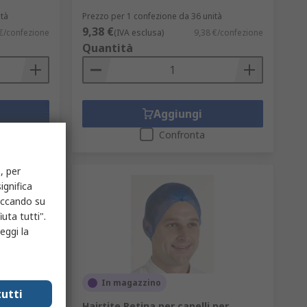
ità
Prezzo per 1 confezione da 36 unità
9,38 €
€/confezione
(IVA esclusa)
9,38 €/confezione
Quantità
Aggiungi
Confronta
, per
ignifica
liccando su
uta tutti".
eggi la
In magazzino
utti
plicazioni
Hairtite Retina per capelli per