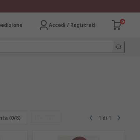
0
pedizione
Accedi / Registrati
ta (0/8)
Resetta
1
di
1