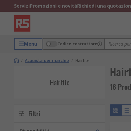
Servizi
Promozioni e novità
Richiedi una quotazio
Menu
Codice costruttore
/
Acquista per marchio
/
Hairtite
Hairt
Hairtite
16 Prod
Filtri
Disponibilità