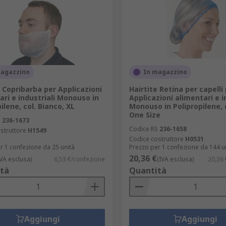
magazzino
In magazzino
e Copribarba per Applicazioni
Hairtite Retina per capelli
ari e industriali Monouso in
Applicazioni alimentari e i
ilene, col. Bianco, XL
Monouso in Polipropilene, c
One Size
S
236-1673
Codice RS
236-1658
struttore
H1549
Codice costruttore
H0531
r 1 confezione da 25 unità
Prezzo per 1 confezione da 144 u
20,36 €
IVA esclusa)
6,53 €/confezione
(IVA esclusa)
20,36 
tà
Quantità
Aggiungi
Aggiungi