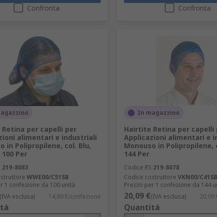
Confronta
Confronta
magazzino
In magazzino
 Retina per capelli per
Hairtite Retina per capelli
ioni alimentari e industriali
Applicazioni alimentari e i
in Polipropilene, col. Blu,
Monouso in Polipropilene, c
100 Per
144 Per
S
219-8083
Codice RS
219-8078
struttore
WWE00/C51SB
Codice costruttore
VKN00/C41S
r 1 confezione da 100 unità
Prezzo per 1 confezione da 144 u
20,09 €
(IVA esclusa)
14,89 €/confezione
(IVA esclusa)
20,09 
tà
Quantità