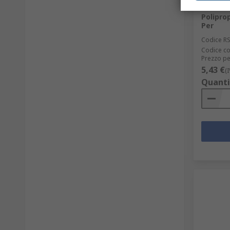
aliment
Poliprop
Per
Codice R
Codice co
Prezzo pe
5,43 €
(
Quanti