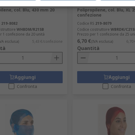
ari e industriali Monouso in
alimentari e industriali M
ilene, col. Blu, 430 mm 20
Polipropilene, col. Blu, XL 
confezione
S
219-8082
Codice RS
219-8079
struttore
WHBDM/R21SB
Codice costruttore
WBRDK/C21S
r 1 confezione da 20 unità
Prezzo per 1 confezione da 25 un
6,70 €
IVA esclusa)
5,43 €/confezione
(IVA esclusa)
6,70
tà
Quantità
Aggiungi
Aggiungi
Confronta
Confronta