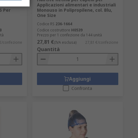
onouso in
Applicazioni alimentari e industriali
25 Per
Monouso in Polipropilene, col. Blu,
One Size
Codice RS
236-1664
B
Codice costruttore
H0539
ità
Prezzo per 1 confezione da 144 unità
27,81 €
 €/confezione
(IVA esclusa)
27,81 €/confezione
Quantità
Aggiungi
Confronta