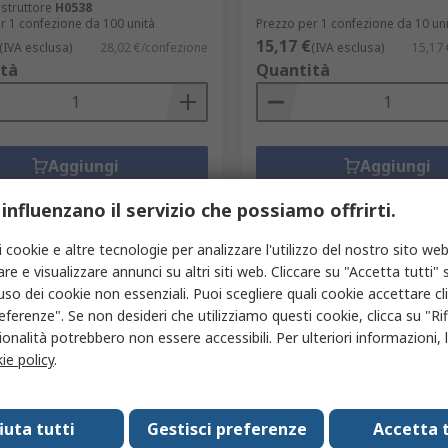
struttore
H0538
r 1 confezione da 100 unità
Prezzo per 1 confezione da 10 un
15,17 €
(IVA esclusa)
28,02 €/confezione
(IVA esclusa)
15,17 
tà
Quantità
Aggiungi
Aggiungi
Confronta
Confronta
 influenzano il servizio che possiamo offrirti.
i cookie e altre tecnologie per analizzare l'utilizzo del nostro sito web
re e visualizzare annunci su altri siti web. Cliccare su "Accetta tutti" s
'uso dei cookie non essenziali. Puoi scegliere quali cookie accettare c
eferenze". Se non desideri che utilizziamo questi cookie, clicca su "Rifi
onalità potrebbero non essere accessibili. Per ulteriori informazioni, l
ie policy
.
magazzino
In magazzino
fiuta tutti
Gestisci preferenze
Accetta t
e Copribarba per Applicazioni
Hairtite Copribarba per Ap