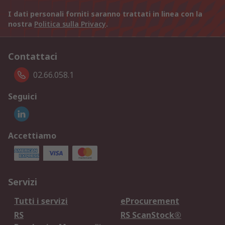
I dati personali forniti saranno trattati in linea con la
nostra
Politica sulla Privacy
.
Contattaci
02.66.058.1
Seguici
Accettiamo
Servizi
Tutti i servizi
eProcurement
RS
RS ScanStock®