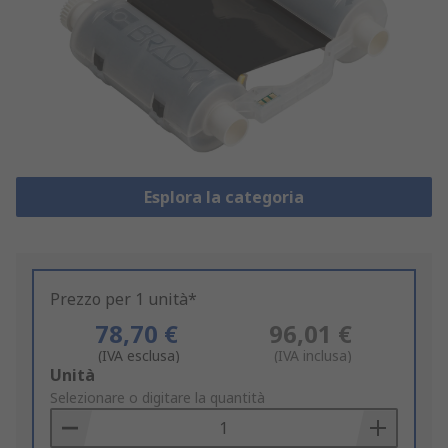
Esplora la categoria
Prezzo per 1 unità*
78,70 €
96,01 €
(IVA esclusa)
(IVA inclusa)
Add
Unità
to
Selezionare o digitare la quantità
Basket