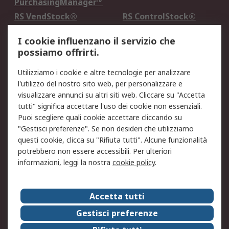
PurchasingManager™
RS VendStock®
RS ControlStock®
Servizio di taratura
MePA
I cookie influenzano il servizio che
possiamo offrirti.
Legale
Utilizziamo i cookie e altre tecnologie per analizzare
Informativa Cookie
Informativa Privacy -
l'utilizzo del nostro sito web, per personalizzare e
Aggiornata
visualizzare annunci su altri siti web. Cliccare su "Accetta
Email Security
Termini d'uso
tutti" significa accettare l'uso dei cookie non essenziali.
Condizioni di vendita
Condizioni generali di
Puoi scegliere quali cookie accettare cliccando su
servizio
"Gestisci preferenze". Se non desideri che utilizziamo
questi cookie, clicca su "Rifiuta tutti". Alcune funzionalità
Etica e responsabilità
potrebbero non essere accessibili. Per ulteriori
informazioni, leggi la nostra
cookie policy
.
Chi Siamo
Chi Siamo
Contattaci
Accetta tutti
Supporto
ESG
Gestisci preferenze
Carriere
RS Group