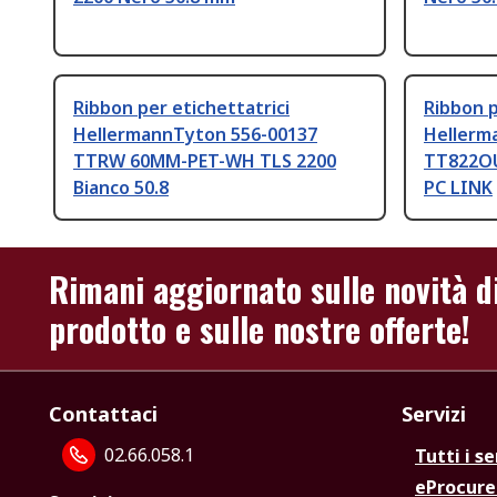
Ribbon per etichettatrici
Ribbon p
HellermannTyton 556-00137
Hellerm
TTRW 60MM-PET-WH TLS 2200
TT822OU
Bianco 50.8
PC LINK
Rimani aggiornato sulle novità d
prodotto e sulle nostre offerte!
Contattaci
Servizi
02.66.058.1
Tutti i se
eProcur