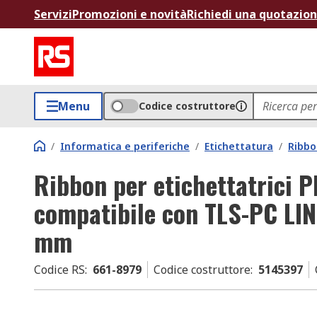
Servizi
Promozioni e novità
Richiedi una quotazio
Menu
Codice costruttore
/
Informatica e periferiche
/
Etichettatura
/
Ribbo
Ribbon per etichettatrici 
compatibile con TLS-PC LI
mm
Codice RS
:
661-8979
Codice costruttore
:
5145397