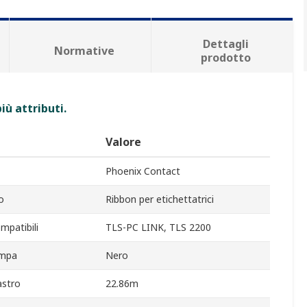
Dettagli
Normative
prodotto
iù attributi.
Valore
Phoenix Contact
o
Ribbon per etichettatrici
mpatibili
TLS-PC LINK, TLS 2200
ampa
Nero
astro
22.86m