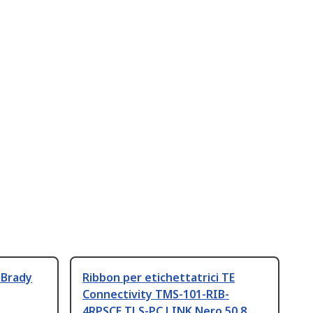
 Brady
Ribbon per etichettatrici TE
Connectivity TMS-101-RIB-
4RPSCE TLS-PC LINK Nero 50.8