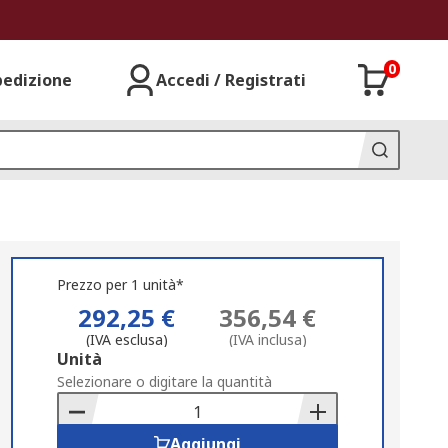
0
pedizione
Accedi / Registrati
Prezzo per 1 unità*
292,25 €
356,54 €
(IVA esclusa)
(IVA inclusa)
Add
Unità
to
Selezionare o digitare la quantità
Basket
Aggiungi