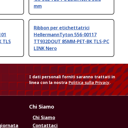
mm
Ribbon per etichettatrici
101
HellermannTyton 556-00117
K TLS
TT932DOUT 85MM-PET-BK TLS-PC
LINK Nero
I dati personali forniti saranno trattati in
linea con la nostra
Politica sulla Privacy
.
Chi Siamo
Chi Siamo
giornata
Contattaci