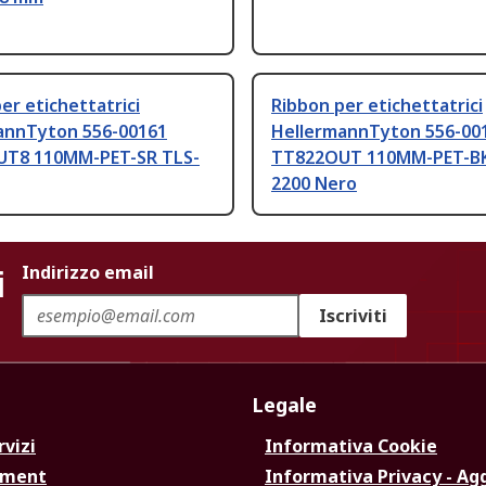
er etichettatrici
Ribbon per etichettatrici
annTyton 556-00161
HellermannTyton 556-00
T8 110MM-PET-SR TLS-
TT822OUT 110MM-PET-B
2200 Nero
i
Indirizzo email
Iscriviti
Legale
rvizi
Informativa Cookie
ement
Informativa Privacy - Ag