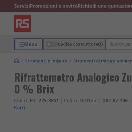
Servizi
Promozioni e novità
Richiedi una quotazio
Menu
Codice costruttore
/
Strumenti di misura
/
Strumenti di misura ambien
Rifrattometro Analogico Z
0 % Brix
Codice RS
:
275-3851
Codice Distrelec
:
302-87-106
Kern