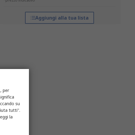
*prezzo indicativo
Aggiungi alla tua lista
, per
ignifica
liccando su
uta tutti".
eggi la