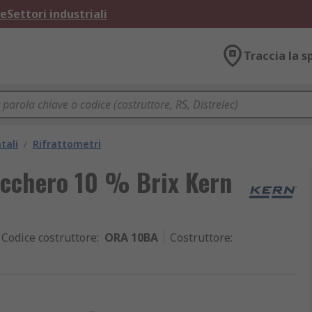
ne
Settori industriali
Traccia la s
tali
/
Rifrattometri
ucchero 10 % Brix Kern
Codice costruttore
:
ORA 10BA
Costruttore
: