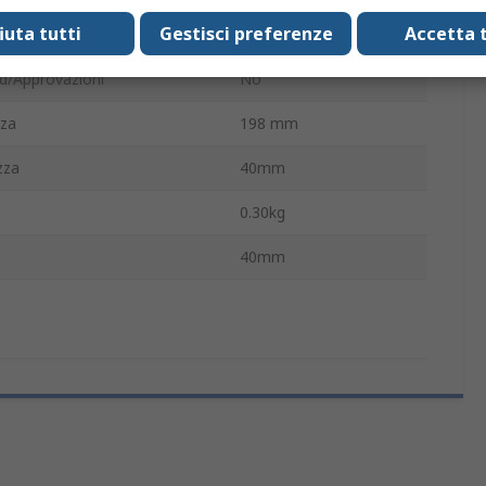
fiuta tutti
Gestisci preferenze
Accetta t
cita
Analogico
d/Approvazioni
No
zza
198 mm
zza
40mm
0.30kg
40mm