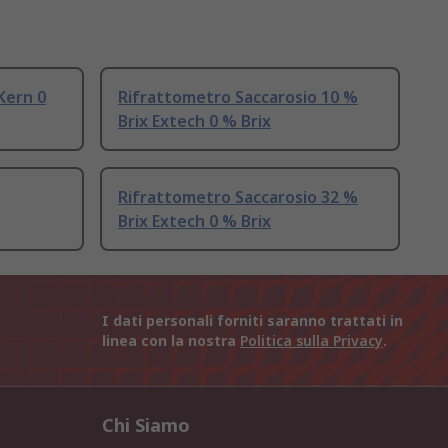
Kern 0
Rifrattometro Saccarosio 10 %
Brix Extech 0 % Brix
Rifrattometro Saccarosio 32 %
Brix Extech 0 % Brix
I dati personali forniti saranno trattati in
linea con la nostra
Politica sulla Privacy
.
Chi Siamo