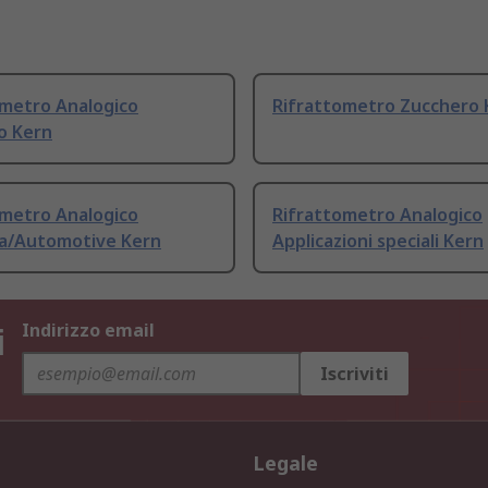
ometro Analogico
Rifrattometro Zucchero 
o Kern
ometro Analogico
Rifrattometro Analogico
ia/Automotive Kern
Applicazioni speciali Kern
i
Indirizzo email
Iscriviti
Legale