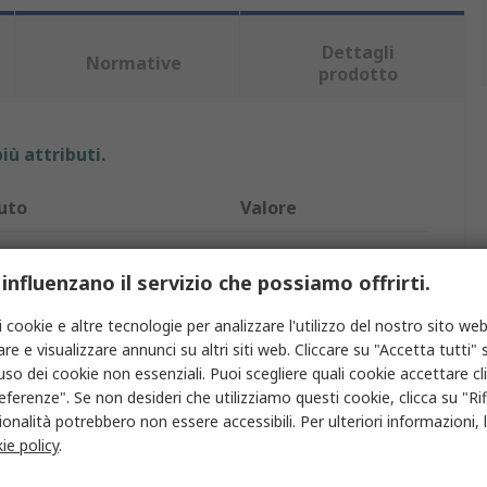
Dettagli
Normative
prodotto
iù attributi.
uto
Valore
o
Kern
 influenzano il servizio che possiamo offrirti.
odotto
Rifrattometro
i cookie e altre tecnologie per analizzare l'utilizzo del nostro sito web
rifrattometro
Zucchero
re e visualizzare annunci su altri siti web. Cliccare su "Accetta tutti" s
'uso dei cookie non essenziali. Puoi scegliere quali cookie accettare c
zione massima
10 % Brix
eferenze". Se non desideri che utilizziamo questi cookie, clicca su "Rifi
onalità potrebbero non essere accessibili. Per ulteriori informazioni, l
ione minima
0 % Brix
ie policy
.
one
0.1 % Brix