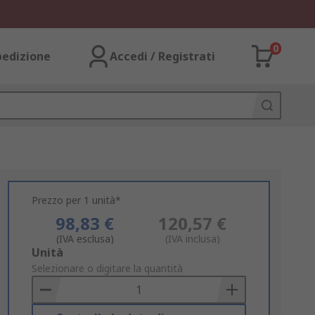
0
pedizione
Accedi / Registrati
Prezzo per 1 unità*
98,83 €
120,57 €
(IVA esclusa)
(IVA inclusa)
Add
Unità
to
Selezionare o digitare la quantità
Basket