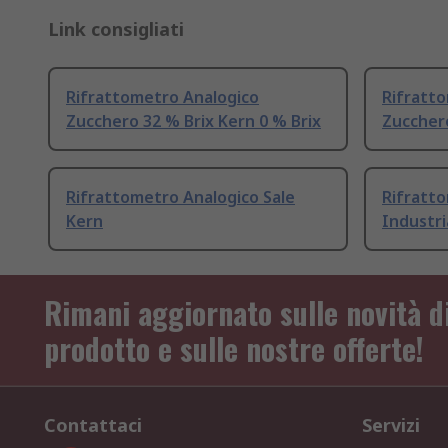
Link consigliati
Rifrattometro Analogico
Rifratt
Zucchero 32 % Brix Kern 0 % Brix
Zuccher
Rifrattometro Analogico Sale
Rifratt
Kern
Industr
Rimani aggiornato sulle novità d
prodotto e sulle nostre offerte!
Contattaci
Servizi