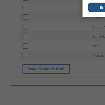
Ri
Tipo us
Standar
Larghe
Lunghe
Peso
Altezza
Trova prodotti simili