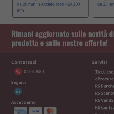
da 20 mm in Acciaio inox 420 200
da 23 mm
mm
Rimani aggiornato sulle novità d
prodotto e sulle nostre offerte!
Contattaci
Servizi
02.66.058.1
Tutti i se
eProcur
Seguici
RS Purc
RS Scan
RS Vend
Accettiamo
RS Contr