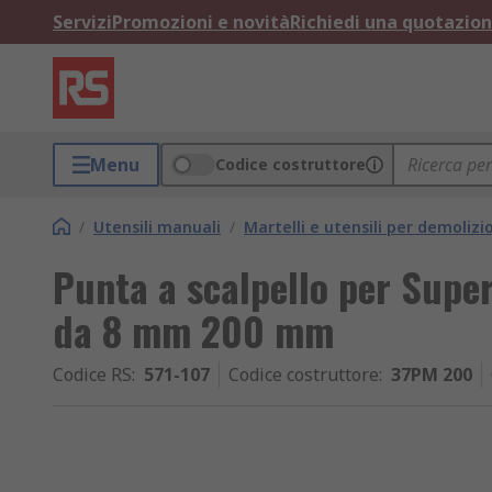
Servizi
Promozioni e novità
Richiedi una quotazio
Menu
Codice costruttore
/
Utensili manuali
/
Martelli e utensili per demolizi
Punta a scalpello per Super
da 8 mm 200 mm
Codice RS
:
571-107
Codice costruttore
:
37PM 200