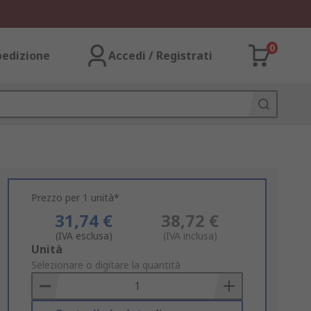
0
pedizione
Accedi / Registrati
Prezzo per 1 unità*
31,74 €
38,72 €
(IVA esclusa)
(IVA inclusa)
Add
Unità
to
Selezionare o digitare la quantità
Basket