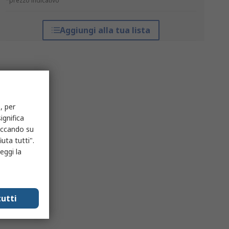
*prezzo indicativo
Aggiungi alla tua lista
, per
ignifica
liccando su
uta tutti".
eggi la
utti