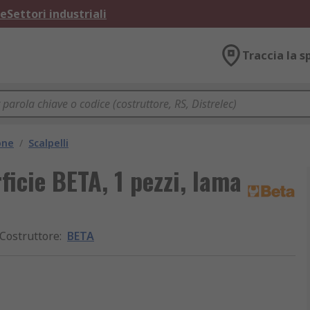
ne
Settori industriali
Traccia la s
one
/
Scalpelli
ficie BETA, 1 pezzi, lama
Costruttore
:
BETA