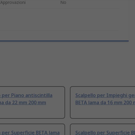
/Approvazioni
No
 per Piano antiscintilla
Scalpello per Impieghi ge
ma da 22 mm 200 mm
BETA lama da 16 mm 200
o per Superficie BETA lama
Scalpello per Superficie 