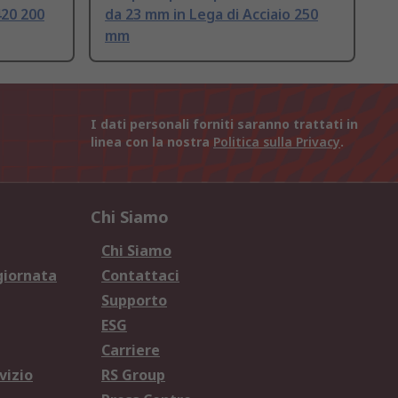
420 200
da 23 mm in Lega di Acciaio 250
mm
I dati personali forniti saranno trattati in
linea con la nostra
Politica sulla Privacy
.
Chi Siamo
Chi Siamo
giornata
Contattaci
Supporto
ESG
Carriere
vizio
RS Group