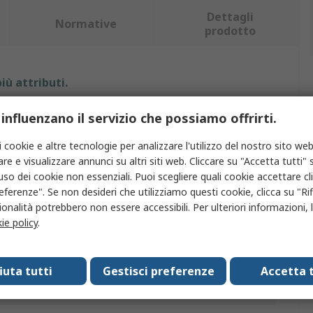
Dettagli
Normative
prodotto
iù attributi.
to
Valore
 influenzano il servizio che possiamo offrirti.
i cookie e altre tecnologie per analizzare l'utilizzo del nostro sito web
BETA
re e visualizzare annunci su altri siti web. Cliccare su "Accetta tutti" s
a lama
8mm
'uso dei cookie non essenziali. Puoi scegliere quali cookie accettare c
eferenze". Se non desideri che utilizziamo questi cookie, clicca su "Rifi
dotto
Punta a scalpello
onalità potrebbero non essere accessibili. Per ulteriori informazioni, l
ie policy
.
i pezzi
1
pello
Superficie
fiuta tutti
Gestisci preferenze
Accetta t
a
200mm