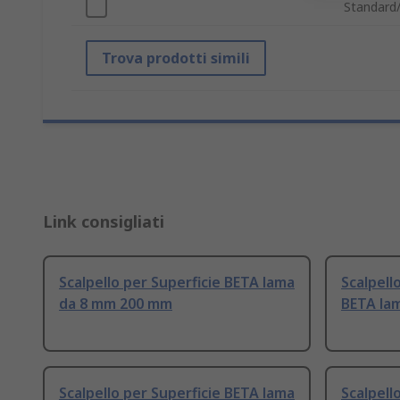
Standard
Trova prodotti simili
Link consigliati
Scalpello per Superficie BETA lama
Scalpello
da 8 mm 200 mm
BETA la
Scalpello per Superficie BETA lama
Scalpell