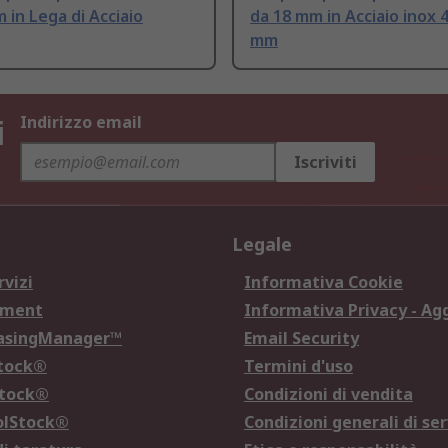
 in Lega di Acciaio
da 18 mm in Acciaio inox 
mm
i
Indirizzo email
Iscriviti
Legale
rvizi
Informativa Cookie
ement
Informativa Privacy - Ag
hasingManager™
Email Security
Stock®
Termini d'uso
Stock®
Condizioni di vendita
olStock®
Condizioni generali di ser