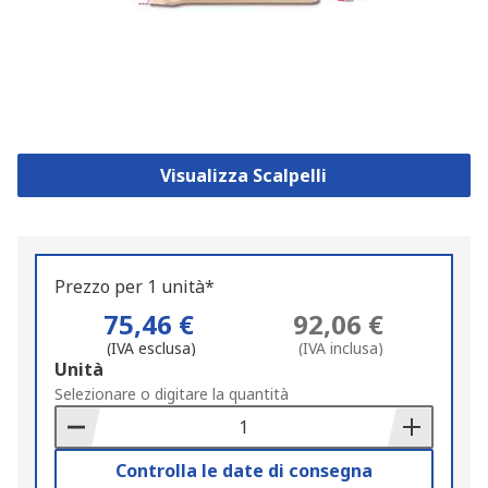
Visualizza Scalpelli
Prezzo per 1 unità*
75,46 €
92,06 €
(IVA esclusa)
(IVA inclusa)
Add
Unità
to
Selezionare o digitare la quantità
Basket
Controlla le date di consegna