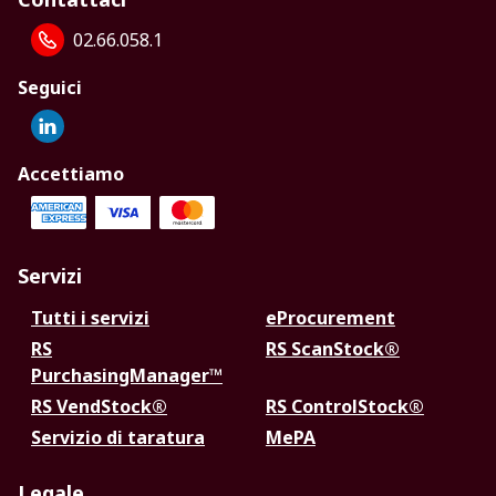
02.66.058.1
Seguici
Accettiamo
Servizi
Tutti i servizi
eProcurement
RS
RS ScanStock®
PurchasingManager™
RS VendStock®
RS ControlStock®
Servizio di taratura
MePA
Legale