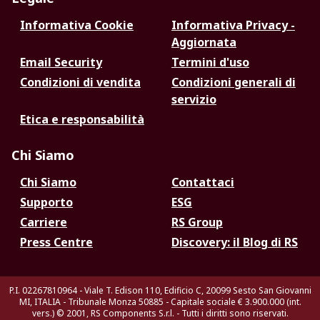
Informativa Cookie
Informativa Privacy -
Aggiornata
Email Security
Termini d'uso
Condizioni di vendita
Condizioni generali di
servizio
Etica e responsabilità
Chi Siamo
Chi Siamo
Contattaci
Supporto
ESG
Carriere
RS Group
Press Centre
Discovery: il Blog di RS
P.I. 02267810964 - Viale T. Edison 110, Edificio C, 20099 Sesto San Giovanni
MI, ITALIA - Tribunale Monza 50885 - Capitale sociale € 3.900.000 (int.
vers.)
© 2001, RS Components S.r.l. - Tutti i diritti sono riservati.