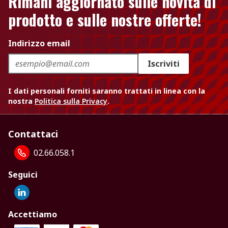
Rimani aggiornato sulle novità di
prodotto e sulle nostre offerte!
Indirizzo email
Iscriviti
I dati personali forniti saranno trattati in linea con la
nostra
Politica sulla Privacy
.
Contattaci
02.66.058.1
Seguici
Accettiamo