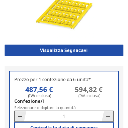
Visualizza Segnacavi
Prezzo per 1 confezione da 6 unità*
487,56 €
594,82 €
(IVA esclusa)
(IVA inclusa)
Add
Confezione/i
to
Selezionare o digitare la quantità
Basket
Controlla le date di consegna