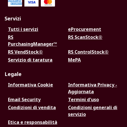
Servizi
Tutti i servizi
eProcurement
RS
RS ScanStock®
PurchasingManager™
RS VendStock®
RS ControlStock®
Servizio di taratura
MePA
Legale
Informativa Cookie
Informativa Privacy -
Aggiornata
Email Security
Termini d'uso
Condizioni di vendita
Condizioni generali di
servizio
Etica e responsabilità