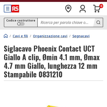
0
Codice costruttore
/
Cavi e fili
/
Organizzazione cavi
/
Segnacavi
Siglacavo Phoenix Contact UCT
Giallo A clip, Ømin 4.1 mm, Ømax
4.7 mm Giallo, lunghezza 12 mm
Stampabile 0831210