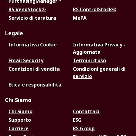
PurchasingManager™
RS VendStock®
RS ControlStock®
Servizio di taratura
MePA
Legale
Informativa Cookie
Informativa Privacy -
Aggiornata
Email Security
Termini d'uso
Condizioni di vendita
Condizioni generali di
servizio
Etica e responsabilità
Chi Siamo
Chi Siamo
Contattaci
Supporto
ESG
Carriere
RS Group