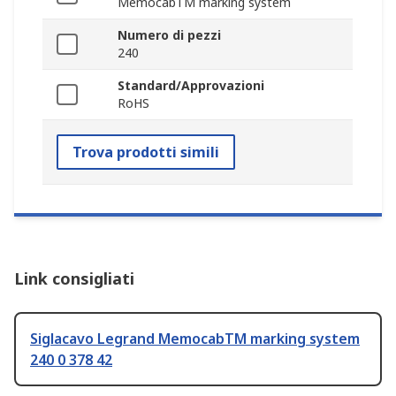
MemocabTM marking system
Numero di pezzi
240
Standard/Approvazioni
RoHS
Trova prodotti simili
Link consigliati
Siglacavo Legrand MemocabTM marking system
240 0 378 42