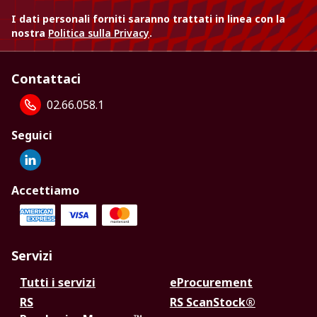
I dati personali forniti saranno trattati in linea con la
nostra
Politica sulla Privacy
.
Contattaci
02.66.058.1
Seguici
Accettiamo
Servizi
Tutti i servizi
eProcurement
RS
RS ScanStock®