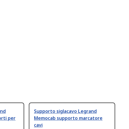
and
Supporto siglacavo Legrand
rti per
Memocab supporto marcatore
cavi