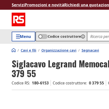
Servizi
Promozioni e novità
Richiedi una quotazio
Menu
Codice costruttore
/
Cavi e fili
/
Organizzazione cavi
/
Segnacavi
Siglacavo Legrand Memocab
379 55
Codice RS
:
180-6153
Codice costruttore
:
0 379 55