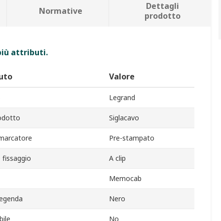
Dettagli
Normative
prodotto
iù attributi.
uto
Valore
o
Legrand
odotto
Siglacavo
 marcatore
Pre-stampato
fissaggio
A clip
Memocab
legenda
Nero
ile
No