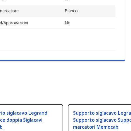
marcatore
Bianco
d/Approvazioni
No
io siglacavo Legrand
Supporto siglacavo Legr
ice doppia Siglacavi
Supporto siglacavo Suppo
b
marcatori Memocab