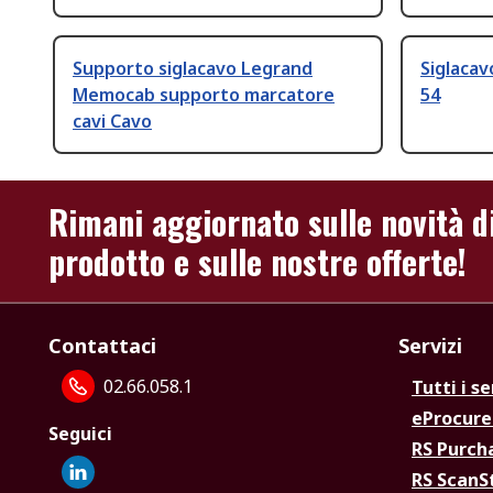
Supporto siglacavo Legrand
Siglacav
Memocab supporto marcatore
54
cavi Cavo
Rimani aggiornato sulle novità d
prodotto e sulle nostre offerte!
Contattaci
Servizi
02.66.058.1
Tutti i se
eProcur
Seguici
RS Purc
RS Scan