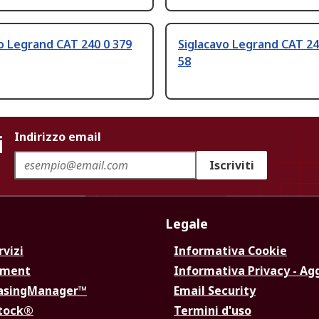
o Legrand CAT 240 0 379
Siglacavo Legrand CAT 24
58
i
Indirizzo email
Iscriviti
Legale
rvizi
Informativa Cookie
ement
Informativa Privacy - Ag
hasingManager™
Email Security
Stock®
Termini d'uso