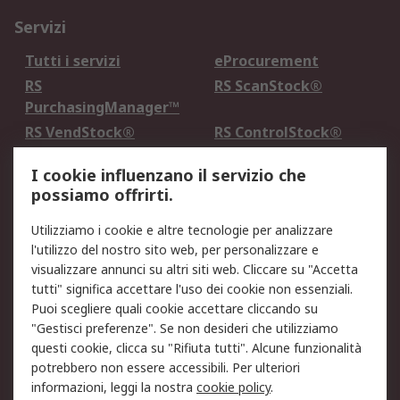
Servizi
Tutti i servizi
eProcurement
RS
RS ScanStock®
PurchasingManager™
RS VendStock®
RS ControlStock®
Servizio di taratura
MePA
I cookie influenzano il servizio che
possiamo offrirti.
Legale
Utilizziamo i cookie e altre tecnologie per analizzare
Informativa Cookie
Informativa Privacy -
l'utilizzo del nostro sito web, per personalizzare e
Aggiornata
visualizzare annunci su altri siti web. Cliccare su "Accetta
Email Security
Termini d'uso
tutti" significa accettare l'uso dei cookie non essenziali.
Condizioni di vendita
Condizioni generali di
Puoi scegliere quali cookie accettare cliccando su
servizio
"Gestisci preferenze". Se non desideri che utilizziamo
questi cookie, clicca su "Rifiuta tutti". Alcune funzionalità
Etica e responsabilità
potrebbero non essere accessibili. Per ulteriori
informazioni, leggi la nostra
cookie policy
.
Chi Siamo