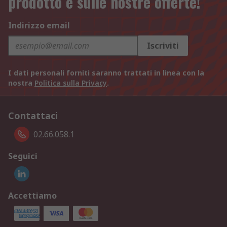
prodotto e sulle nostre offerte!
Indirizzo email
Iscriviti
I dati personali forniti saranno trattati in linea con la
nostra
Politica sulla Privacy
.
Contattaci
02.66.058.1
Seguici
Accettiamo