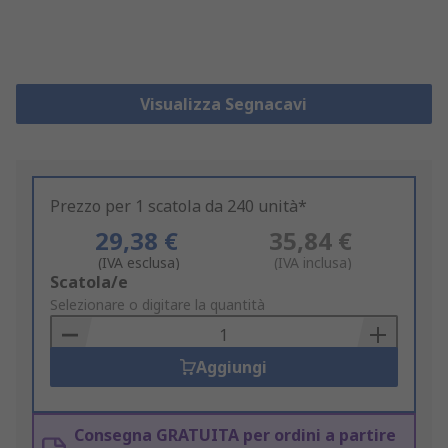
Visualizza Segnacavi
Prezzo per 1 scatola da 240 unità*
29,38 €
35,84 €
(IVA esclusa)
(IVA inclusa)
Add
Scatola/e
to
Selezionare o digitare la quantità
Basket
Aggiungi
Consegna GRATUITA per ordini a partire