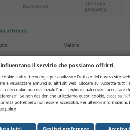
Dettagli
Normative
prodotto
iù attributi.
uto
Valore
o
Legrand
 influenzano il servizio che possiamo offrirti.
fissaggio
A clip
i cookie e altre tecnologie per analizzare l'utilizzo del nostro sito web
 marcatore
Pre-stampato
re e visualizzare annunci su altri siti web. Cliccare su "Accetta tutti" s
'uso dei cookie non essenziali. Puoi scegliere quali cookie accettare c
odotto
Siglacavo
eferenze". Se non desideri che utilizziamo questi cookie, clicca su "Rifi
onalità potrebbero non essere accessibili. Per ulteriori informazioni, l
a
"."
ie policy
.
CAB 3
fiuta tutti
Gestisci preferenze
Accetta t
legenda
Nero