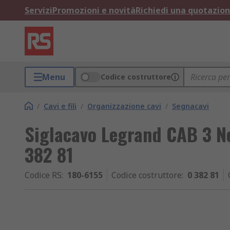
Servizi
Promozioni e novità
Richiedi una quotazio
Menu
Codice costruttore
/
Cavi e fili
/
Organizzazione cavi
/
Segnacavi
Siglacavo Legrand CAB 3 Ner
382 81
Codice RS
:
180-6155
Codice costruttore
:
0 382 81