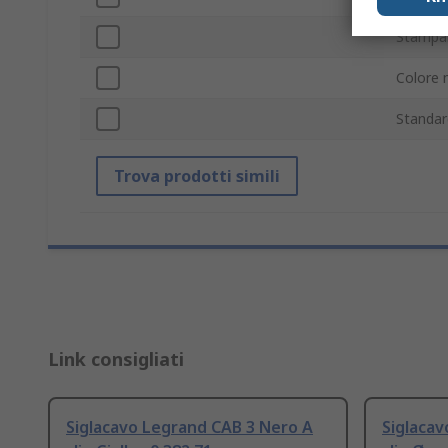
Stampab
Colore 
Standar
Trova prodotti simili
Link consigliati
Siglacavo Legrand CAB 3 Nero A
Siglacav