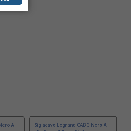
Nero A
Siglacavo Legrand CAB 3 Nero A