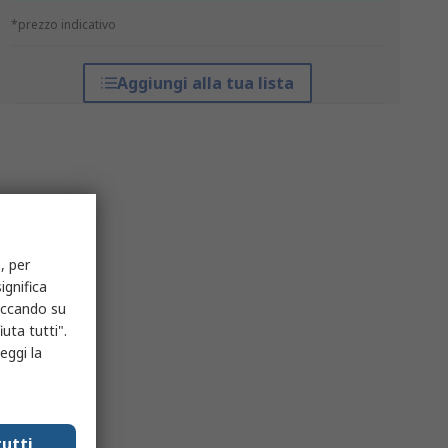
*prezzo indicativo
Aggiungi alla tua lista
, per
ignifica
liccando su
uta tutti".
eggi la
utti