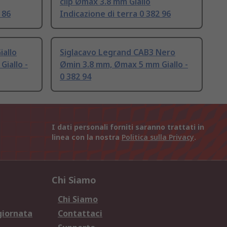
clip Ømax 3.8 mm Giallo
 86
Indicazione di terra 0 382 96
iallo
Siglacavo Legrand CAB3 Nero
iallo -
Ømin 3.8 mm, Ømax 5 mm Giallo -
0 382 94
I dati personali forniti saranno trattati in
linea con la nostra
Politica sulla Privacy
.
Chi Siamo
Chi Siamo
giornata
Contattaci