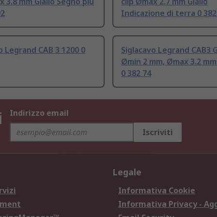
x 3.8 mm Giallo Segno più
clip Ømax 2.7 mm Giallo
92
Indicazione di terra 0 382
o Legrand CAB 3 1200 0
Siglacavo Legrand CAB3 G
Ømin 2 mm, Ømax 3.2 mm G
0 382 74
i
Indirizzo email
Iscriviti
Legale
rvizi
Informativa Cookie
ement
Informativa Privacy - Ag