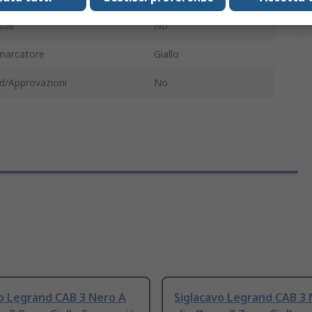
ile
No
marcatore
Giallo
d/Approvazioni
No
o Legrand CAB 3 Nero A
Siglacavo Legrand CAB 3 