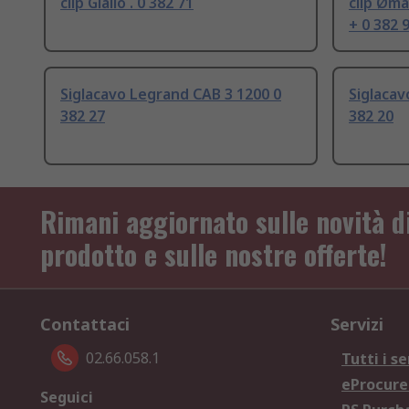
clip Giallo . 0 382 71
clip Øma
+ 0 382 
Siglacavo Legrand CAB 3 1200 0
Siglacav
382 27
382 20
Rimani aggiornato sulle novità d
prodotto e sulle nostre offerte!
Contattaci
Servizi
02.66.058.1
Tutti i se
eProcur
Seguici