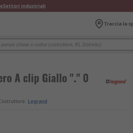
ne
Settori industriali
Traccia la s
o A clip Giallo "." 0
Costruttore
:
Legrand