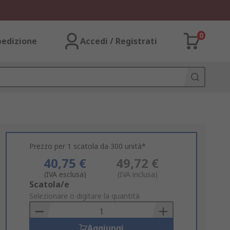
0
pedizione
Accedi / Registrati
Prezzo per 1 scatola da 300 unità*
40,75 €
49,72 €
(IVA esclusa)
(IVA inclusa)
Add
Scatola/e
to
Selezionare o digitare la quantità
Basket
Aggiungi