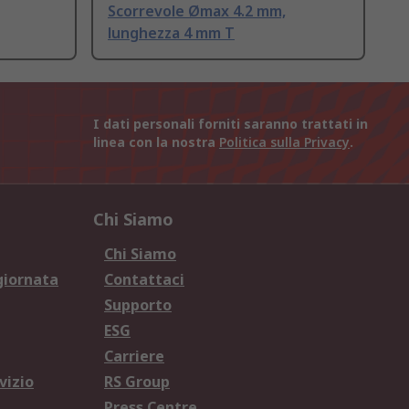
Scorrevole Ømax 4.2 mm,
lunghezza 4 mm T
I dati personali forniti saranno trattati in
linea con la nostra
Politica sulla Privacy
.
Chi Siamo
Chi Siamo
giornata
Contattaci
Supporto
ESG
Carriere
vizio
RS Group
Press Centre