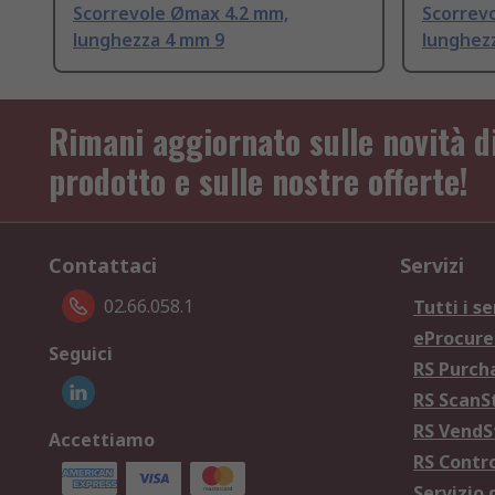
Scorrevole Ømax 4.2 mm,
Scorrev
lunghezza 4 mm 9
lunghez
Rimani aggiornato sulle novità d
prodotto e sulle nostre offerte!
Contattaci
Servizi
02.66.058.1
Tutti i se
eProcur
Seguici
RS Purc
RS Scan
RS Vend
Accettiamo
RS Contr
Servizio 