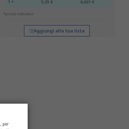
1 +
5,35 €
0,021 €
*prezzo indicativo
Aggiungi alla tua lista
, per