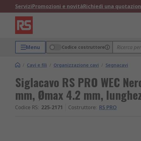
Servizi
Promozioni e novità
Richiedi una quotazio
Menu
Codice costruttore
/
Cavi e fili
/
Organizzazione cavi
/
Segnacavi
Siglacavo RS PRO WEC Nero
mm, Ømax 4.2 mm, lunghe
Codice RS
:
225-2171
Costruttore
:
RS PRO