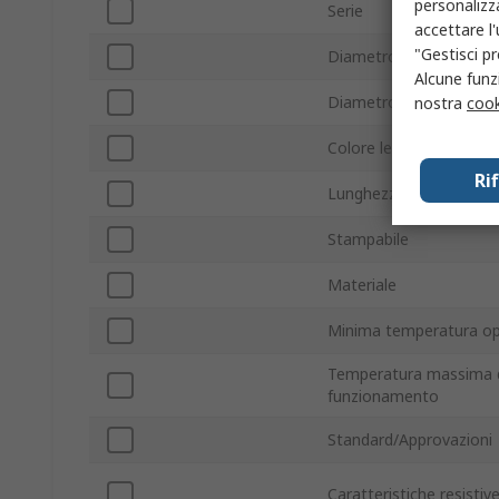
personalizza
Serie
accettare l
"Gestisci pr
Diametro minimo cavo
Alcune funzi
Diametro massimo ca
nostra
cook
Colore legenda
Ri
Lunghezza
Stampabile
Materiale
Minima temperatura op
Temperatura massima 
funzionamento
Standard/Approvazioni
Caratteristiche resistiv