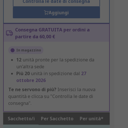
Controlla le date di consegna
Aggiungi
Consegna GRATUITA per ordini a
partire da 60,00 €
In magazzino
12
unità pronte per la spedizione da
un'altra sede
Più
20
unità in spedizione dal
27
ottobre 2026
Te ne servono di più?
Inserisci la nuova
quantità e clicca su "Controlla le date di
consegna".
Sacchetto/i
Per Sacchetto
Per unità*