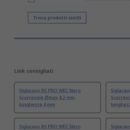
Trova prodotti simili
Link consigliati
Siglacavo RS PRO WEC Nero
Siglaca
Scorrevole Ømax 4.2 mm,
Scorrev
lunghezza 4 mm
lunghez
Siglacavo RS PRO WEC Nero
Siglaca