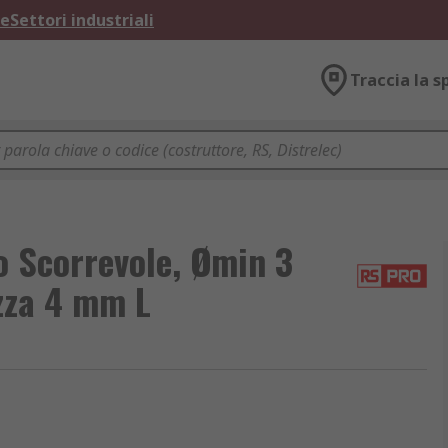
ne
Settori industriali
Traccia la s
 Scorrevole, Ømin 3
zza 4 mm L