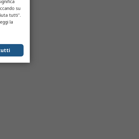
ignifica
liccando su
uta tutti".
eggi la
utti