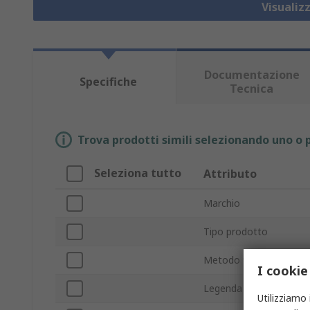
Visualiz
Documentazione
Specifiche
Tecnica
Trova prodotti simili selezionando uno o p
Seleziona tutto
Attributo
Marchio
Tipo prodotto
Metodo fissaggio
I cookie
Legenda
Utilizziamo 