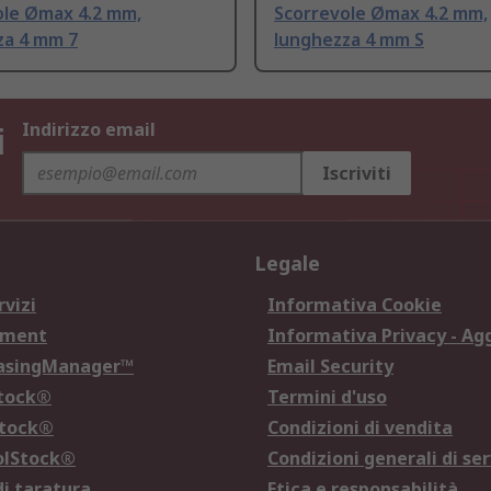
ole Ømax 4.2 mm,
Scorrevole Ømax 4.2 mm,
za 4 mm 7
lunghezza 4 mm S
i
Indirizzo email
Iscriviti
Legale
rvizi
Informativa Cookie
ement
Informativa Privacy - Ag
hasingManager™
Email Security
Stock®
Termini d'uso
Stock®
Condizioni di vendita
olStock®
Condizioni generali di ser
di taratura
Etica e responsabilità