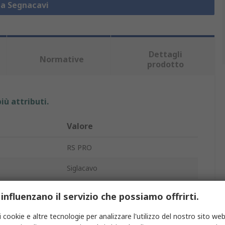
za Segnacavi
Dettagli
Normative
prodotto
iù attributi.
Valore
RS PRO
Siglacavo
Scorrevole
 influenzano il servizio che possiamo offrirti.
L
i cookie e altre tecnologie per analizzare l'utilizzo del nostro sito web