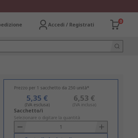
0
pedizione
Accedi / Registrati
Prezzo per 1 sacchetto da 250 unità*
5,35 €
6,53 €
(IVA esclusa)
(IVA inclusa)
Add
Sacchetto/i
to
Selezionare o digitare la quantità
Basket