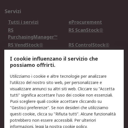
Servizi
Tutti i servizi
eProcurement
RS
RS ScanStock®
PurchasingManager™
RS VendStock®
RS ControlStock®
Servizio di taratura
MePA
I cookie influenzano il servizio che
possiamo offrirti.
Legale
Utilizziamo i cookie e altre tecnologie per analizzare
Informativa Cookie
Informativa Privacy -
l'utilizzo del nostro sito web, per personalizzare e
Aggiornata
visualizzare annunci su altri siti web. Cliccare su "Accetta
Email Security
Termini d'uso
tutti" significa accettare l'uso dei cookie non essenziali.
Condizioni di vendita
Condizioni generali di
Puoi scegliere quali cookie accettare cliccando su
servizio
"Gestisci preferenze". Se non desideri che utilizziamo
questi cookie, clicca su "Rifiuta tutti". Alcune funzionalità
Etica e responsabilità
potrebbero non essere accessibili. Per ulteriori
informazioni, leggi la nostra
cookie policy
.