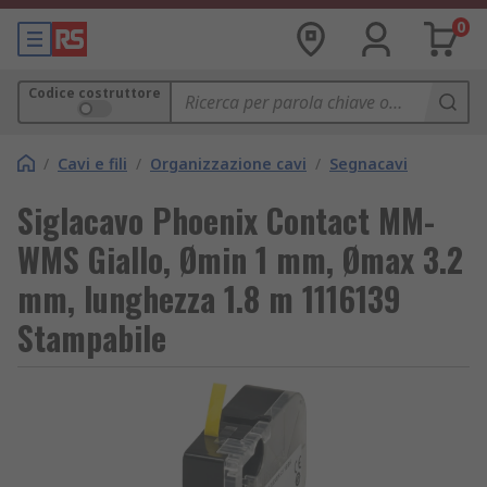
0
Codice costruttore
/
Cavi e fili
/
Organizzazione cavi
/
Segnacavi
Siglacavo Phoenix Contact MM-
WMS Giallo, Ømin 1 mm, Ømax 3.2
mm, lunghezza 1.8 m 1116139
Stampabile