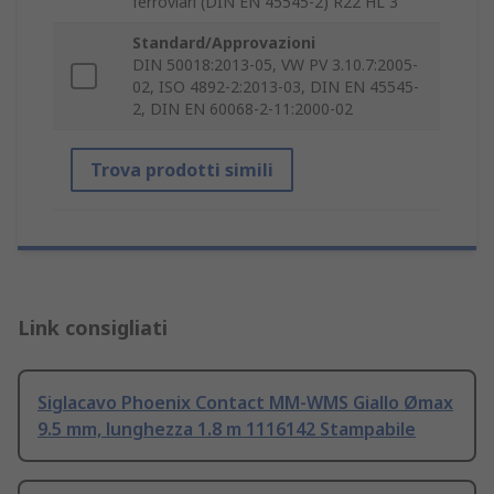
ferroviari (DIN EN 45545-2) R22 HL 3
Standard/Approvazioni
DIN 50018:2013-05, VW PV 3.10.7:2005-
02, ISO 4892-2:2013-03, DIN EN 45545-
2, DIN EN 60068-2-11:2000-02
Trova prodotti simili
Link consigliati
Siglacavo Phoenix Contact MM-WMS Giallo Ømax
9.5 mm, lunghezza 1.8 m 1116142 Stampabile