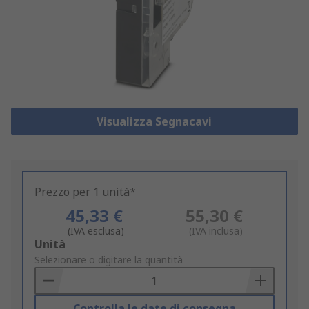
Visualizza Segnacavi
Prezzo per 1 unità*
45,33 €
55,30 €
(IVA esclusa)
(IVA inclusa)
Add
Unità
to
Selezionare o digitare la quantità
Basket
Controlla le date di consegna