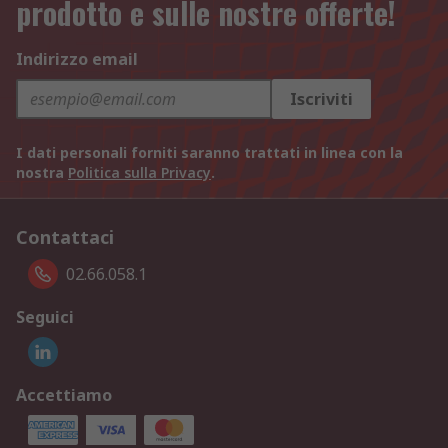
prodotto e sulle nostre offerte!
Indirizzo email
Iscriviti
I dati personali forniti saranno trattati in linea con la
nostra
Politica sulla Privacy
.
Contattaci
02.66.058.1
Seguici
Accettiamo