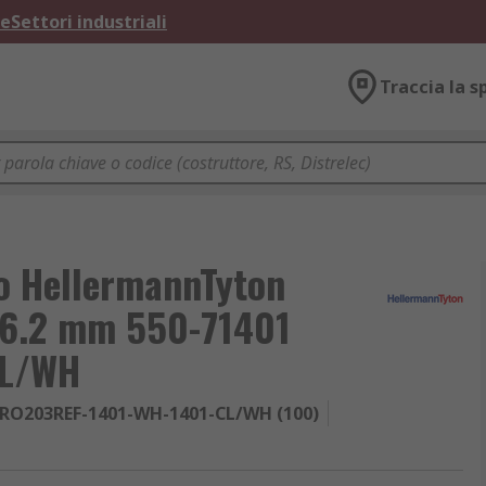
ne
Settori industriali
Traccia la s
uo HellermannTyton
76.2 mm 550-71401
CL/WH
 RO203REF-1401-WH-1401-CL/WH (100)