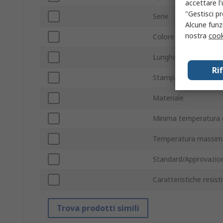
accettare l
"Gestisci pr
Serie
Alcune funzi
nostra
cook
Colore legenda
Lunghezza
Ri
Stampabile
Materiale
Minima temperatura 
Temperatura massima
Standard/Approvazion
Caratteristiche resist
Trova prodotti simili