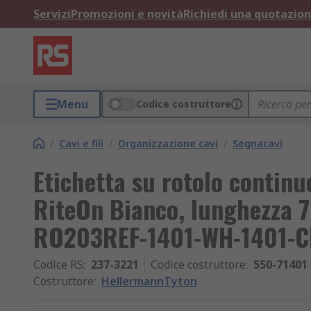
Servizi
Promozioni e novità
Richiedi una quotazio
Menu
Codice costruttore
/
Cavi e fili
/
Organizzazione cavi
/
Segnacavi
Etichetta su rotolo contin
RiteOn Bianco, lunghezza 
RO203REF-1401-WH-1401-
Codice RS
:
237-3221
Codice costruttore
:
550-71401
Costruttore
:
HellermannTyton