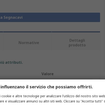
za Segnacavi
Dettagli
Normative
prodotto
iù attributi.
Valore
HellermannTyton
 influenzano il servizio che possiamo offrirti.
Scrivibile
i cookie e altre tecnologie per analizzare l'utilizzo del nostro sito web
re e visualizzare annunci su altri siti web. Cliccare su "Accetta tutti" s
Etichetta su rotolo continuo