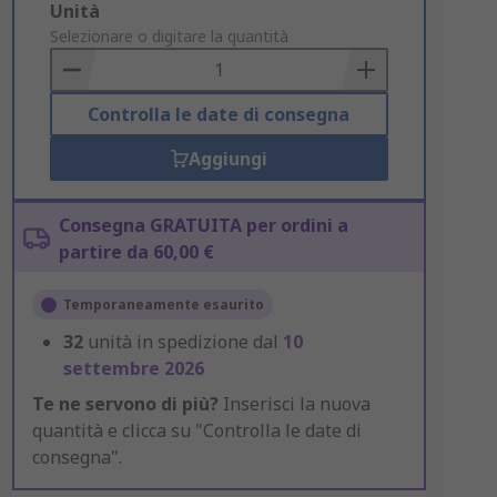
Add
Unità
to
Selezionare o digitare la quantità
Basket
Controlla le date di consegna
Aggiungi
Consegna GRATUITA per ordini a
partire da 60,00 €
Temporaneamente esaurito
32
unità in spedizione dal
10
settembre 2026
Te ne servono di più?
Inserisci la nuova
quantità e clicca su "Controlla le date di
consegna".