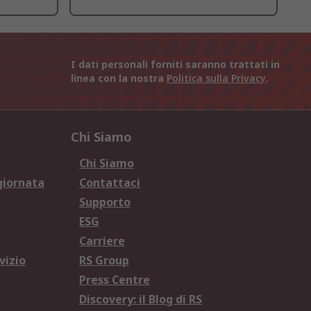
I dati personali forniti saranno trattati in
linea con la nostra
Politica sulla Privacy
.
Chi Siamo
Chi Siamo
giornata
Contattaci
Supporto
ESG
Carriere
vizio
RS Group
Press Centre
Discovery: il Blog di RS