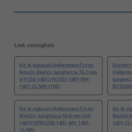
Link consigliati
Kit di siglacavi HellermannTyton
Etichett
RiteOn Bianco, lunghezza 76.2 mm
Hellerm
0-9 550-14013 RO203-1401-WH-
lunghez
1401-CL/WH (100)
RO202RE
Kit di siglacavi HellermannTyton
Kit di s
RiteOn, lunghezza 50.8 mm 550-
RiteOn 
14010 SPRO200-1401-WH-1401-
1401-CL
CL/WH