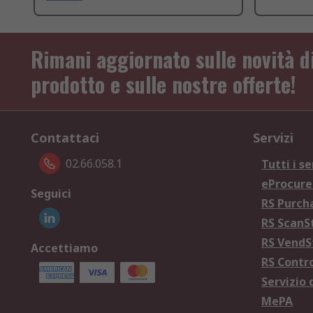
Rimani aggiornato sulle novità d
prodotto e sulle nostre offerte!
Contattaci
Servizi
02.66.058.1
Tutti i se
eProcur
Seguici
RS Purc
RS Scan
RS Vend
Accettiamo
RS Contr
Servizio 
MePA