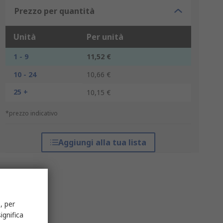
Prezzo per quantità
Unità
Per unità
1 - 9
11,52 €
10 - 24
10,66 €
25 +
10,15 €
*prezzo indicativo
Aggiungi alla tua lista
, per
ignifica