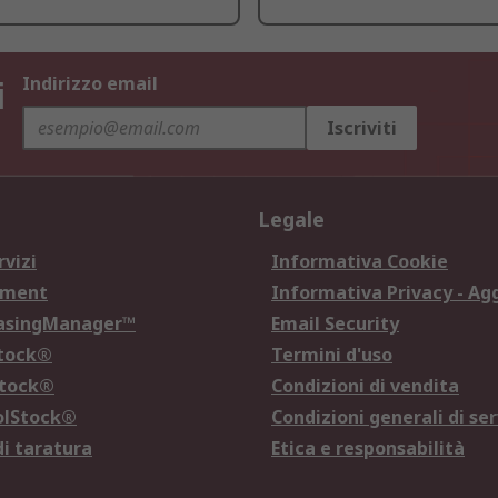
i
Indirizzo email
Iscriviti
Legale
rvizi
Informativa Cookie
ement
Informativa Privacy - Ag
hasingManager™
Email Security
Stock®
Termini d'uso
Stock®
Condizioni di vendita
olStock®
Condizioni generali di ser
di taratura
Etica e responsabilità