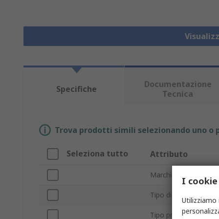
Visualiz
Documentazione
Specifiche
Tecnica
Trova prodotti simili selezionando uno o p
Seleziona tutto
Attributo
Marchio
I cookie
Tipo di marcatore
Utilizziamo 
personalizza
Tipo prodotto