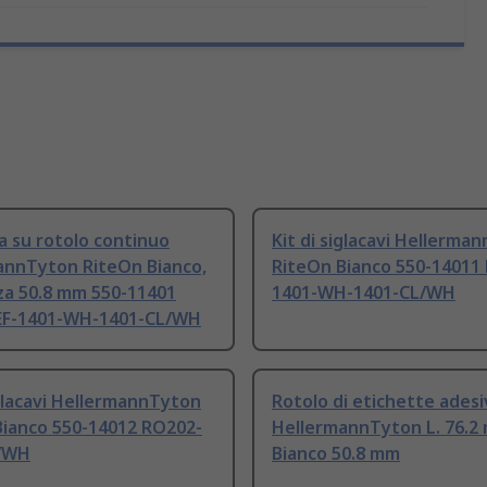
a su rotolo continuo
Kit di siglacavi Hellerma
annTyton RiteOn Bianco,
RiteOn Bianco 550-14011
za 50.8 mm 550-11401
1401-WH-1401-CL/WH
F-1401-WH-1401-CL/WH
iglacavi HellermannTyton
Rotolo di etichette ades
Bianco 550-14012 RO202-
HellermannTyton L. 76.2 
/WH
Bianco 50.8 mm