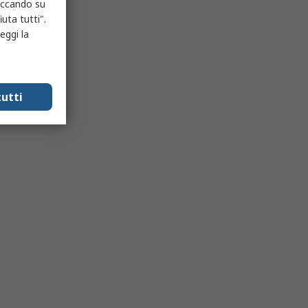
liccando su
uta tutti".
eggi la
utti