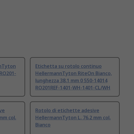
nnTyton
Etichetta su rotolo continuo
 RO201-
HellermannTyton RiteOn Bianco,
lunghezza 38.1 mm 0 550-14014
RO201REF-1401-WH-1401-CL/WH
ive
Rotolo di etichette adesive
mm col.
HellermannTyton L. 76.2 mm col.
Bianco