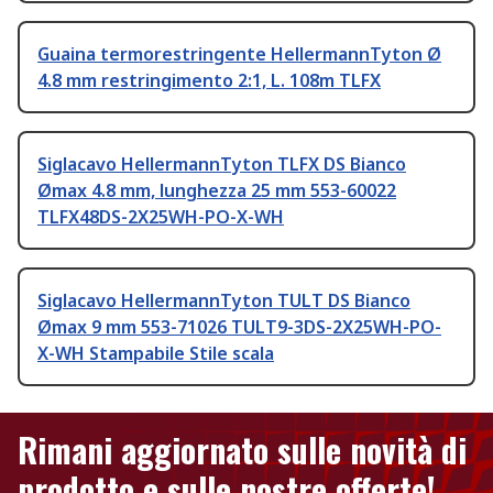
Guaina termorestringente HellermannTyton Ø
4.8 mm restringimento 2:1, L. 108m TLFX
Siglacavo HellermannTyton TLFX DS Bianco
Ømax 4.8 mm, lunghezza 25 mm 553-60022
TLFX48DS-2X25WH-PO-X-WH
Siglacavo HellermannTyton TULT DS Bianco
Ømax 9 mm 553-71026 TULT9-3DS-2X25WH-PO-
X-WH Stampabile Stile scala
Rimani aggiornato sulle novità di
prodotto e sulle nostre offerte!