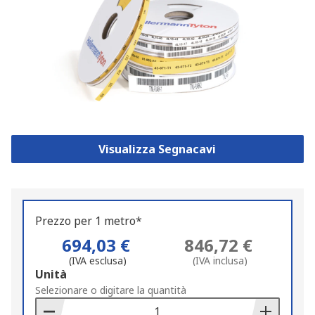
Visualizza Segnacavi
Prezzo per 1 metro*
694,03 €
846,72 €
(IVA esclusa)
(IVA inclusa)
Add
Unità
to
Selezionare o digitare la quantità
Basket