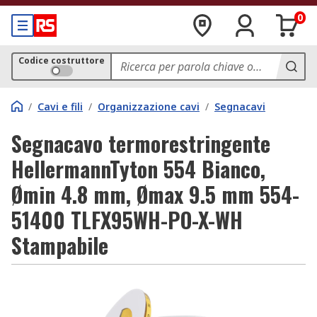
0
Codice costruttore
/
Cavi e fili
/
Organizzazione cavi
/
Segnacavi
Segnacavo termorestringente
HellermannTyton 554 Bianco,
Ømin 4.8 mm, Ømax 9.5 mm 554-
51400 TLFX95WH-PO-X-WH
Stampabile