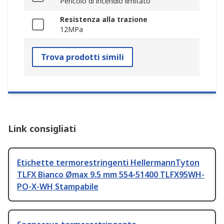
Pericolo di incendio limitato
Resistenza alla trazione
12MPa
Trova prodotti simili
Link consigliati
Etichette termorestringenti HellermannTyton
TLFX Bianco Ømax 9.5 mm 554-51400 TLFX95WH-
PO-X-WH Stampabile