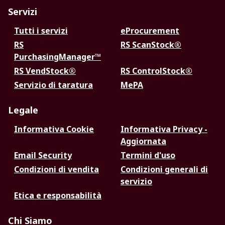
Servizi
Tutti i servizi
eProcurement
RS
RS ScanStock®
PurchasingManager™
RS VendStock®
RS ControlStock®
Servizio di taratura
MePA
Legale
Informativa Cookie
Informativa Privacy -
Aggiornata
Email Security
Termini d'uso
Condizioni di vendita
Condizioni generali di
servizio
Etica e responsabilità
Chi Siamo