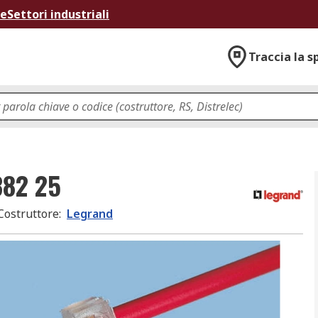
ne
Settori industriali
Traccia la s
382 25
Costruttore
:
Legrand