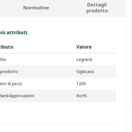
Dettagli
Normative
prodotto
iù attributi.
ributo
Valore
hio
Legrand
 prodotto
Siglacavo
ro di pezzi
1200
dard/Approvazioni
RoHS