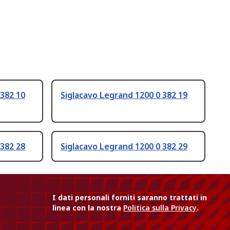
 382 10
Siglacavo Legrand 1200 0 382 19
 382 28
Siglacavo Legrand 1200 0 382 29
I dati personali forniti saranno trattati in
linea con la nostra
Politica sulla Privacy
.