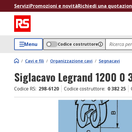
Servizi
Promozioni e novità
Richiedi una quotazio
Menu
Codice costruttore
/
Cavi e fili
/
Organizzazione cavi
/
Segnacavi
Siglacavo Legrand 1200 0 
Codice RS
:
298-6120
Codice costruttore
:
0 382 25