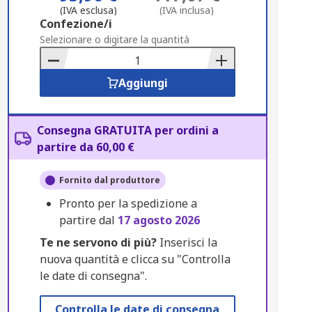
(IVA esclusa)
(IVA inclusa)
Add
Confezione/i
to
Selezionare o digitare la quantità
Basket
Aggiungi
Consegna GRATUITA per ordini a
partire da 60,00 €
Fornito dal produttore
Pronto per la spedizione a
partire dal
17 agosto 2026
Te ne servono di più?
Inserisci la
nuova quantità e clicca su "Controlla
le date di consegna".
Controlla le date di consegna