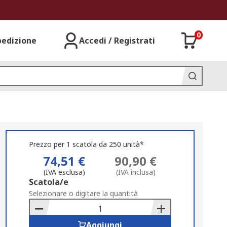
0
pedizione
Accedi / Registrati
Prezzo per 1 scatola da 250 unità*
74,51 €
90,90 €
(IVA esclusa)
(IVA inclusa)
Add
Scatola/e
to
Selezionare o digitare la quantità
Basket
Aggiungi