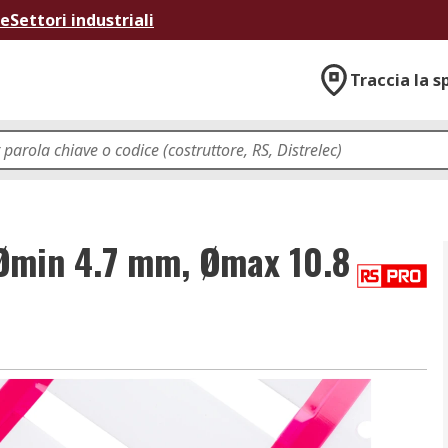
ne
Settori industriali
Traccia la s
Ømin 4.7 mm, Ømax 10.8