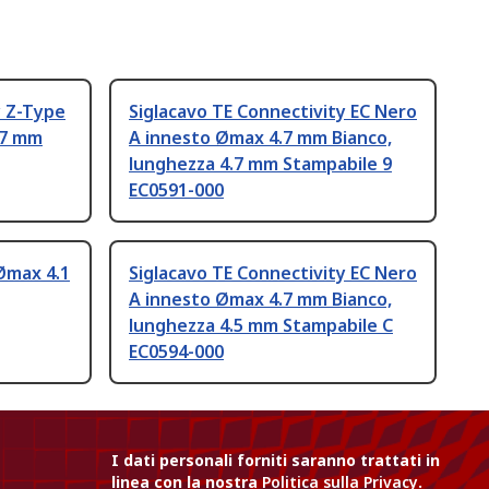
y Z-Type
Siglacavo TE Connectivity EC Nero
.7 mm
A innesto Ømax 4.7 mm Bianco,
lunghezza 4.7 mm Stampabile 9
EC0591-000
Ømax 4.1
Siglacavo TE Connectivity EC Nero
A innesto Ømax 4.7 mm Bianco,
lunghezza 4.5 mm Stampabile C
EC0594-000
I dati personali forniti saranno trattati in
linea con la nostra
Politica sulla Privacy
.