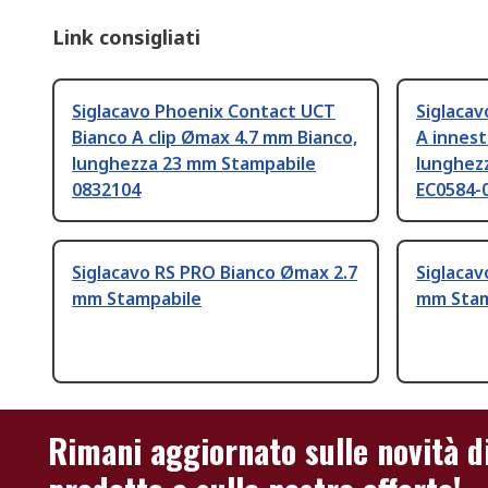
Link consigliati
Siglacavo Phoenix Contact UCT
Siglacav
Bianco A clip Ømax 4.7 mm Bianco,
A innes
lunghezza 23 mm Stampabile
lunghez
0832104
EC0584-
Siglacavo RS PRO Bianco Ømax 2.7
Siglacav
mm Stampabile
mm Stam
Rimani aggiornato sulle novità d