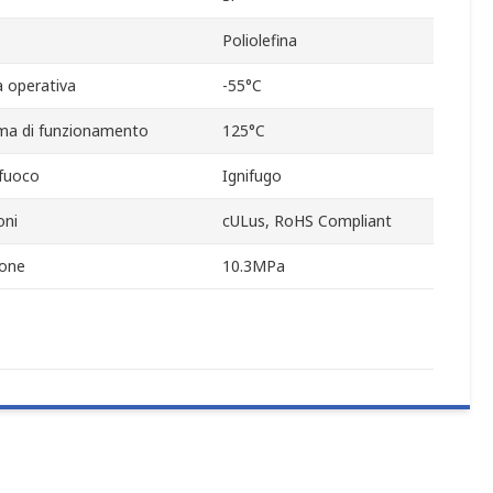
Poliolefina
 operativa
-55°C
ma di funzionamento
125°C
fuoco
Ignifugo
oni
cULus, RoHS Compliant
ione
10.3MPa