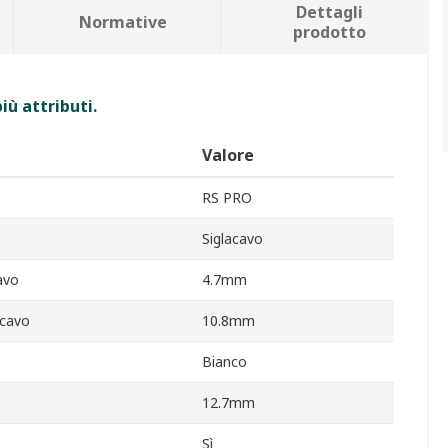
Dettagli
Normative
prodotto
iù attributi.
Valore
RS PRO
Siglacavo
avo
4.7mm
cavo
10.8mm
Bianco
12.7mm
Sì