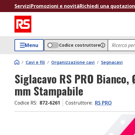
Servizi
Promozioni e novità
Richiedi una quotazio
Menu
Codice costruttore
/
Cavi e fili
/
Organizzazione cavi
/
Segnacavi
Siglacavo RS PRO Bianco, 
mm Stampabile
Codice RS
:
872-6261
Costruttore
:
RS PRO