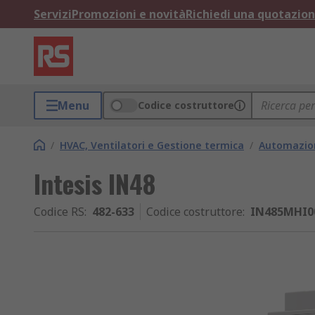
Servizi
Promozioni e novità
Richiedi una quotazio
Menu
Codice costruttore
/
HVAC, Ventilatori e Gestione termica
/
Automazione
Intesis IN48
Codice RS
:
482-633
Codice costruttore
:
IN485MHI0