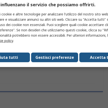
prodotto
 influenzano il servizio che possiamo offrirti.
i cookie e altre tecnologie per analizzare l'utilizzo del nostro sito web
iù attributi.
re e visualizzare annunci su altri siti web. Cliccare su "Accetta tutti" s
'uso dei cookie non essenziali. Puoi scegliere quali cookie accettare c
eferenze". Se non desideri che utilizziamo questi cookie, clicca su "Rifi
Valore
onalità potrebbero non essere accessibili. Per ulteriori informazioni, l
ie policy
.
Intesis
Server web e gateway per l'automazione degli edifici
fiuta tutti
Gestisci preferenze
Accetta t
IN48