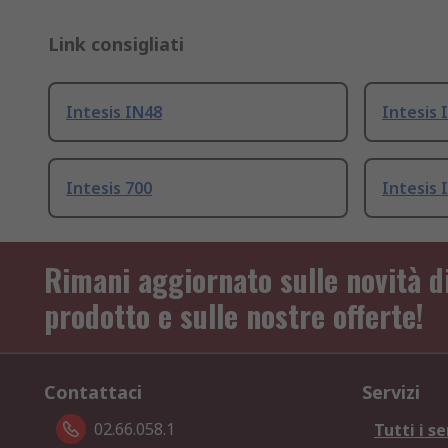
Link consigliati
Intesis IN48
Intesis 
Intesis 700
Intesis 
Rimani aggiornato sulle novità d
prodotto e sulle nostre offerte!
Contattaci
Servizi
02.66.058.1
Tutti i se