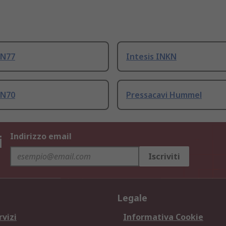
IN77
Intesis INKN
IN70
Pressacavi Hummel
i
Indirizzo email
Iscriviti
Legale
rvizi
Informativa Cookie