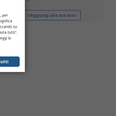
*prezzo indicativo
Aggiungi alla tua lista
, per
ignifica
liccando su
uta tutti".
eggi la
utti