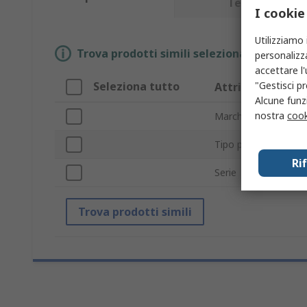
Tecnica
I cookie
Utilizziamo 
Trova prodotti simili selezionando uno o p
personalizza
accettare l
"Gestisci pr
Seleziona tutto
Attributo
Alcune funzi
nostra
cook
Marchio
Tipo prodotto
Ri
Serie
Trova prodotti simili