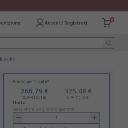
0
pedizione
Accedi / Registrati
 edifici
Prezzo per 1 unità*
266,79 €
325,48 €
(IVA esclusa)
(IVA inclusa)
Add
Unità
to
Selezionare o digitare la quantità
Basket