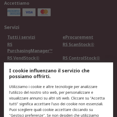
Accettiamo
Servizi
Tutti i servizi
eProcurement
RS
RS ScanStock®
PurchasingManager™
RS VendStock®
RS ControlStock®
Servizio di taratura
MePA
I cookie influenzano il servizio che
possiamo offrirti.
Legale
Utilizziamo i cookie e altre tecnologie per analizzare
Informativa Cookie
Informativa Privacy -
l'utilizzo del nostro sito web, per personalizzare e
Aggiornata
visualizzare annunci su altri siti web. Cliccare su "Accetta
Email Security
Termini d'uso
tutti" significa accettare l'uso dei cookie non essenziali.
Condizioni di vendita
Condizioni generali di
Puoi scegliere quali cookie accettare cliccando su
servizio
"Gestisci preferenze". Se non desideri che utilizziamo