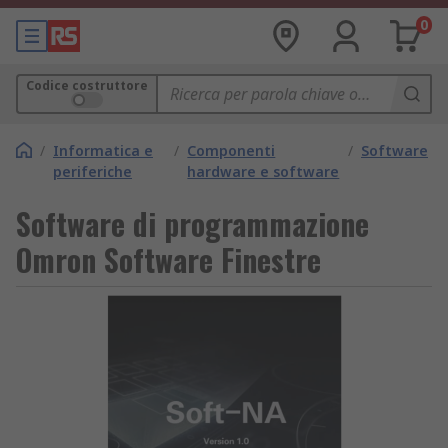
0
Codice costruttore
/
Informatica e
/
Componenti
/
Software
periferiche
hardware e software
Software di programmazione
Omron Software Finestre