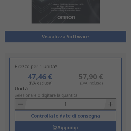
Visualizza Software
Prezzo per 1 unità*
47,46 €
57,90 €
(IVA esclusa)
(IVA inclusa)
Add
Unità
to
Selezionare o digitare la quantità
Basket
Controlla le date di consegna
Aggiungi