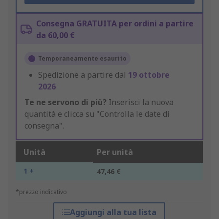
Consegna GRATUITA per ordini a partire
da 60,00 €
Temporaneamente esaurito
Spedizione a partire dal
19 ottobre
2026
Te ne servono di più?
Inserisci la nuova
quantità e clicca su "Controlla le date di
consegna".
Unità
Per unità
1 +
47,46 €
*prezzo indicativo
Aggiungi alla tua lista