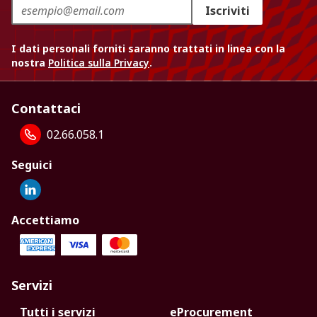
Iscriviti
I dati personali forniti saranno trattati in linea con la
nostra
Politica sulla Privacy
.
Contattaci
02.66.058.1
Seguici
Accettiamo
Servizi
Tutti i servizi
eProcurement