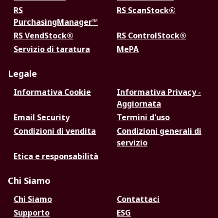
RS
RS ScanStock®
PurchasingManager™
RS VendStock®
RS ControlStock®
Servizio di taratura
MePA
Legale
Informativa Cookie
Informativa Privacy -
Aggiornata
Email Security
Termini d'uso
Condizioni di vendita
Condizioni generali di
servizio
Etica e responsabilità
Chi Siamo
Chi Siamo
Contattaci
Supporto
ESG