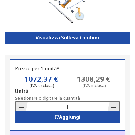
Visualizza Solleva tombini
Prezzo per 1 unità*
1072,37 €
1308,29 €
(IVA esclusa)
(IVA inclusa)
Add
Unità
to
Selezionare o digitare la quantità
Basket
Aggiungi