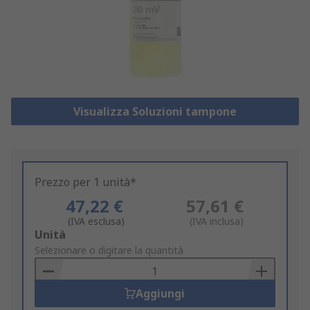
Visualizza Soluzioni tampone
Prezzo per 1 unità*
47,22 €
57,61 €
(IVA esclusa)
(IVA inclusa)
Add
Unità
to
Selezionare o digitare la quantità
Basket
Aggiungi