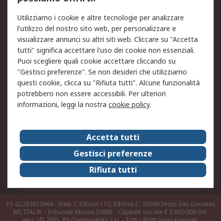
Legale
Utilizziamo i cookie e altre tecnologie per analizzare
Informativa Cookie
Informativa Privacy -
l'utilizzo del nostro sito web, per personalizzare e
Aggiornata
visualizzare annunci su altri siti web. Cliccare su "Accetta
Email Security
Termini d'uso
tutti" significa accettare l'uso dei cookie non essenziali.
Condizioni di vendita
Condizioni generali di
Puoi scegliere quali cookie accettare cliccando su
servizio
"Gestisci preferenze". Se non desideri che utilizziamo
questi cookie, clicca su "Rifiuta tutti". Alcune funzionalità
Etica e responsabilità
potrebbero non essere accessibili. Per ulteriori
informazioni, leggi la nostra
cookie policy
.
Chi Siamo
Chi Siamo
Contattaci
Accetta tutti
Supporto
ESG
Gestisci preferenze
Carriere
RS Group
Rifiuta tutti
Press Centre
Discovery: il Blog di RS
P.I. 02267810964 - Viale T. Edison 110, Edificio C, 20099 Sesto San Giovanni
MI, ITALIA - Tribunale Monza 50885 - Capitale sociale € 3.900.000 (int.
vers.)
© 2001, RS Components S.r.l. - Tutti i diritti sono riservati.