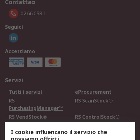
Contattaci
02.66.058.1
Seguici
Accettiamo
Servizi
Tutti i servizi
eProcurement
RS
RS ScanStock®
PurchasingManager™
RS VendStock®
RS ControlStock®
Servizio di taratura
MePA
I cookie influenzano il servizio che
possiamo offrirti.