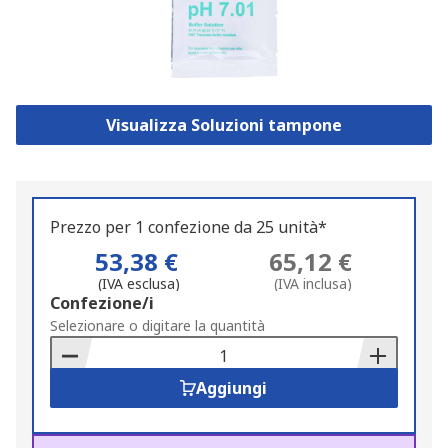
Visualizza Soluzioni tampone
Prezzo per 1 confezione da 25 unità*
53,38 €
65,12 €
(IVA esclusa)
(IVA inclusa)
Add
Confezione/i
to
Selezionare o digitare la quantità
Basket
Aggiungi