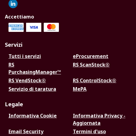
Accettiamo
Servizi
Tutti i servizi
eProcurement
RS
RS ScanStock®
PurchasingManager™
RS VendStock®
RS ControlStock®
Servizio di taratura
MePA
Legale
Informativa Cookie
Informativa Privacy -
Aggiornata
Email Security
Termini d'uso