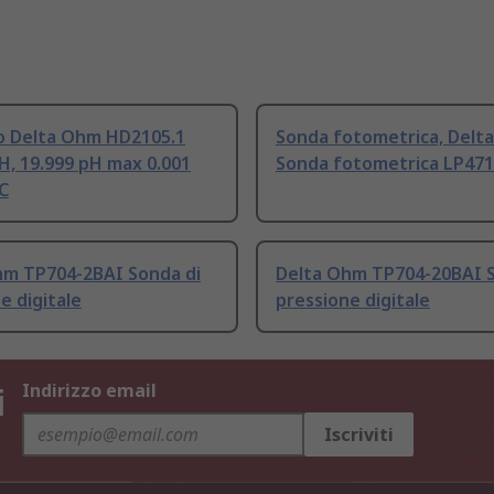
 Delta Ohm HD2105.1
Sonda fotometrica, Delt
H, 19.999 pH max 0.001
Sonda fotometrica LP47
C
hm TP704-2BAI Sonda di
Delta Ohm TP704-20BAI S
e digitale
pressione digitale
i
Indirizzo email
Iscriviti