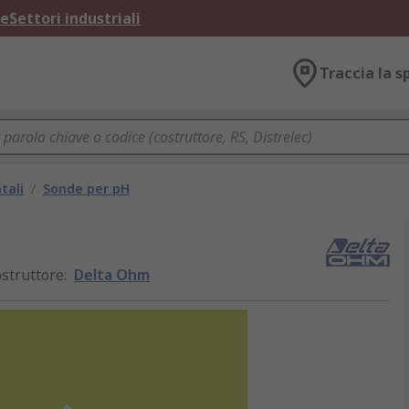
ne
Settori industriali
Traccia la s
tali
/
Sonde per pH
struttore
:
Delta Ohm