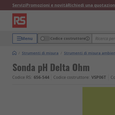
Servizi
Promozioni e novità
Richiedi una quotazio
Menu
Codice costruttore
/
Strumenti di misura
/
Strumenti di misura ambien
Sonda pH Delta Ohm
Codice RS
:
656-544
Codice costruttore
:
VSP06T
Co