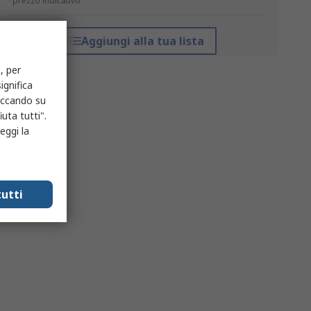
*prezzo indicativo
Aggiungi alla tua lista
, per
ignifica
liccando su
uta tutti".
eggi la
utti