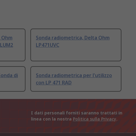
a Ohm
Sonda radiometrica, Delta Ohm
1LUM2
LP471UVC
onda di
Sonda radiometrica per l'utilizzo
con LP 471 RAD
I dati personali forniti saranno trattati in
linea con la nostra
Politica sulla Privacy
.