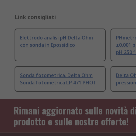
Link consigliati
Elettrodo analisi pH Delta Ohm
PHmetro
con sonda in Epossidico
±0.001 p
pH 250 °
Sonda fotometrica, Delta Ohm
Delta O
Sonda fotometrica LP 471 PHOT
pression
Rimani aggiornato sulle novità d
prodotto e sulle nostre offerte!