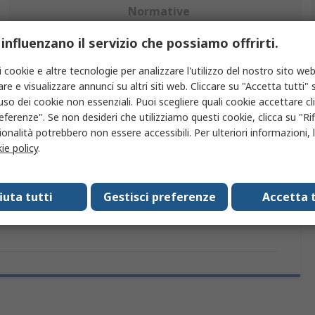
Normative
 influenzano il servizio che possiamo offrirti.
iù attributi.
i cookie e altre tecnologie per analizzare l'utilizzo del nostro sito web
re e visualizzare annunci su altri siti web. Cliccare su "Accetta tutti" s
ibuto
Valore
'uso dei cookie non essenziali. Puoi scegliere quali cookie accettare c
eferenze". Se non desideri che utilizziamo questi cookie, clicca su "Rifi
io
Delta Ohm
onalità potrebbero non essere accessibili. Per ulteriori informazioni, l
ie policy
.
prodotto
Sonda pH
ard/Approvazioni
No
fiuta tutti
Gestisci preferenze
Accetta t