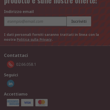
prodotto e sulle nostre offerte!
Indirizzo email
Iscriviti
I dati personali forniti saranno trattati in linea con la
nostra
Politica sulla Privacy
.
Contattaci
02.66.058.1
Seguici
Accettiamo