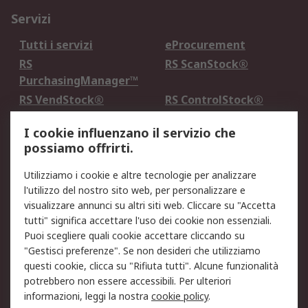
Servizi
Tutti i servizi
eProcurement
RS
RS ScanStock®
PurchasingManager™
RS VendStock®
RS ControlStock®
Servizio di taratura
MePA
I cookie influenzano il servizio che
possiamo offrirti.
Legale
Utilizziamo i cookie e altre tecnologie per analizzare
Informativa Cookie
Informativa Privacy -
l'utilizzo del nostro sito web, per personalizzare e
Aggiornata
visualizzare annunci su altri siti web. Cliccare su "Accetta
Email Security
Termini d'uso
tutti" significa accettare l'uso dei cookie non essenziali.
Condizioni di vendita
Condizioni generali di
Puoi scegliere quali cookie accettare cliccando su
servizio
"Gestisci preferenze". Se non desideri che utilizziamo
questi cookie, clicca su "Rifiuta tutti". Alcune funzionalità
Etica e responsabilità
potrebbero non essere accessibili. Per ulteriori
informazioni, leggi la nostra
cookie policy
.
Chi Siamo