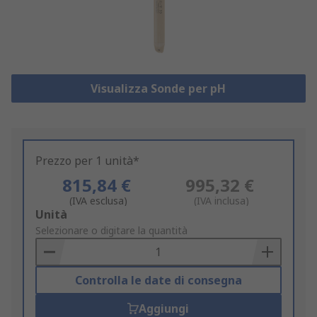
Visualizza Sonde per pH
Prezzo per 1 unità*
815,84 €
995,32 €
(IVA esclusa)
(IVA inclusa)
Add
Unità
to
Selezionare o digitare la quantità
Basket
Controlla le date di consegna
Aggiungi