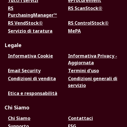
Tutti i servizi
eProcurement
RS
RS ScanStock®
PurchasingManager™
RS VendStock®
RS ControlStock®
Servizio di taratura
MePA
Legale
Informativa Cookie
Informativa Privacy -
Aggiornata
Email Security
Termini d'uso
Condizioni di vendita
Condizioni generali di
servizio
Etica e responsabilità
Chi Siamo
Chi Siamo
Contattaci
Supporto
ESG