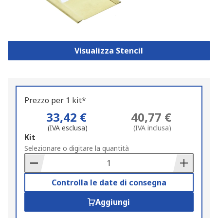
Visualizza Stencil
Prezzo per 1 kit*
33,42 €
40,77 €
(IVA esclusa)
(IVA inclusa)
Add
Kit
to
Selezionare o digitare la quantità
Basket
Controlla le date di consegna
Aggiungi