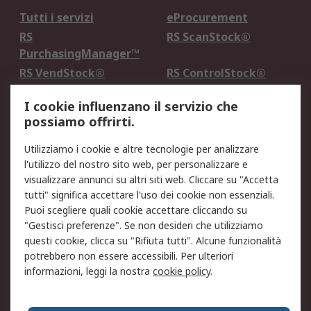
Tutti i servizi
eProcurement
RS
RS ScanStock®
PurchasingManager™
RS VendStock®
RS ControlStock®
Servizio di taratura
MePA
I cookie influenzano il servizio che
possiamo offrirti.
Legale
Utilizziamo i cookie e altre tecnologie per analizzare
Informativa Cookie
Informativa Privacy -
l'utilizzo del nostro sito web, per personalizzare e
Aggiornata
visualizzare annunci su altri siti web. Cliccare su "Accetta
Email Security
Termini d'uso
tutti" significa accettare l'uso dei cookie non essenziali.
Condizioni di vendita
Condizioni generali di
Puoi scegliere quali cookie accettare cliccando su
servizio
"Gestisci preferenze". Se non desideri che utilizziamo
questi cookie, clicca su "Rifiuta tutti". Alcune funzionalità
Etica e responsabilità
potrebbero non essere accessibili. Per ulteriori
informazioni, leggi la nostra
cookie policy
.
Chi Siamo
Chi Siamo
Contattaci