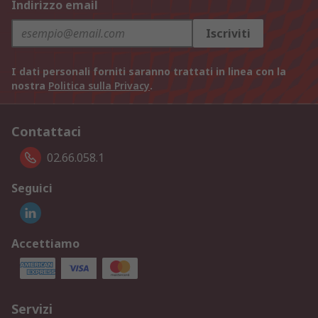
Indirizzo email
Iscriviti
I dati personali forniti saranno trattati in linea con la
nostra
Politica sulla Privacy
.
Contattaci
02.66.058.1
Seguici
Accettiamo
Servizi