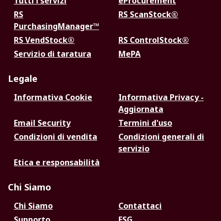
Tutti i servizi
eProcurement
RS
RS ScanStock®
PurchasingManager™
RS VendStock®
RS ControlStock®
Servizio di taratura
MePA
Legale
Informativa Cookie
Informativa Privacy -
Aggiornata
Email Security
Termini d'uso
Condizioni di vendita
Condizioni generali di
servizio
Etica e responsabilità
Chi Siamo
Chi Siamo
Contattaci
Supporto
ESG