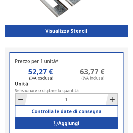
Visualizza Stencil
Prezzo per 1 unità*
52,27 €
63,77 €
(IVA esclusa)
(IVA inclusa)
Add
Unità
to
Selezionare o digitare la quantità
Basket
Controlla le date di consegna
Aggiungi