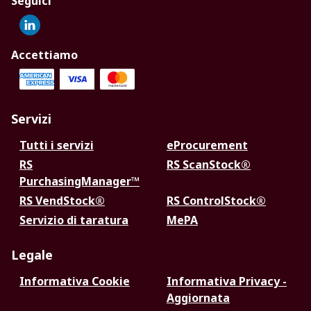
Seguici
Accettiamo
Servizi
Tutti i servizi
eProcurement
RS
RS ScanStock®
PurchasingManager™
RS VendStock®
RS ControlStock®
Servizio di taratura
MePA
Legale
Informativa Cookie
Informativa Privacy -
Aggiornata