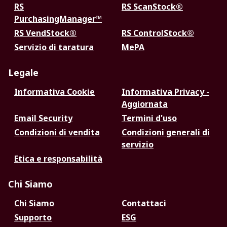
RS
RS ScanStock®
PurchasingManager™
RS VendStock®
RS ControlStock®
Servizio di taratura
MePA
Legale
Informativa Cookie
Informativa Privacy -
Aggiornata
Email Security
Termini d'uso
Condizioni di vendita
Condizioni generali di
servizio
Etica e responsabilità
Chi Siamo
Chi Siamo
Contattaci
Supporto
ESG