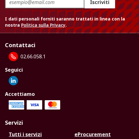
Iscriviti
I dati personali forniti saranno trattati in linea con la
nostra
Politica sulla Privacy
.
Contattaci
02.66.058.1
Seguici
Accettiamo
Servizi
Tutti i servizi
eProcurement