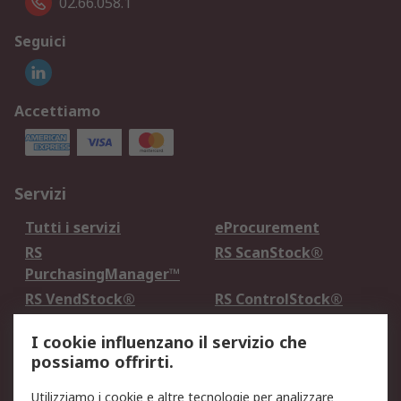
02.66.058.1
Seguici
Accettiamo
Servizi
Tutti i servizi
eProcurement
RS
RS ScanStock®
PurchasingManager™
RS VendStock®
RS ControlStock®
Servizio di taratura
MePA
I cookie influenzano il servizio che
possiamo offrirti.
Legale
Utilizziamo i cookie e altre tecnologie per analizzare