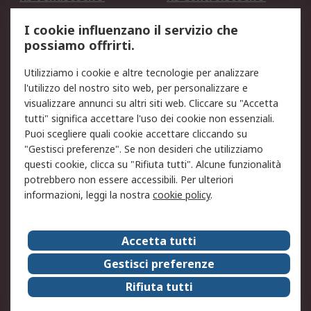
Servizio di taratura
MePA
I cookie influenzano il servizio che
possiamo offrirti.
Legale
Utilizziamo i cookie e altre tecnologie per analizzare
Informativa Cookie
Informativa Privacy -
l'utilizzo del nostro sito web, per personalizzare e
Aggiornata
visualizzare annunci su altri siti web. Cliccare su "Accetta
Email Security
Termini d'uso
tutti" significa accettare l'uso dei cookie non essenziali.
Condizioni di vendita
Condizioni generali di
Puoi scegliere quali cookie accettare cliccando su
servizio
"Gestisci preferenze". Se non desideri che utilizziamo
questi cookie, clicca su "Rifiuta tutti". Alcune funzionalità
Etica e responsabilità
potrebbero non essere accessibili. Per ulteriori
informazioni, leggi la nostra
cookie policy
.
Chi Siamo
Chi Siamo
Contattaci
Accetta tutti
Supporto
ESG
Gestisci preferenze
Carriere
RS Group
Rifiuta tutti
Press Centre
Discovery: il Blog di RS