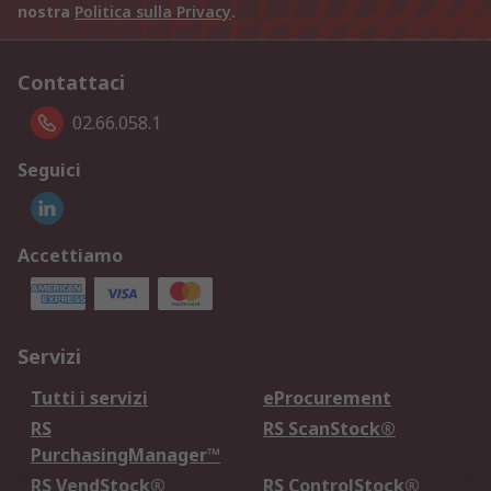
nostra
Politica sulla Privacy
.
Contattaci
02.66.058.1
Seguici
Accettiamo
Servizi
Tutti i servizi
eProcurement
RS
RS ScanStock®
PurchasingManager™
RS VendStock®
RS ControlStock®