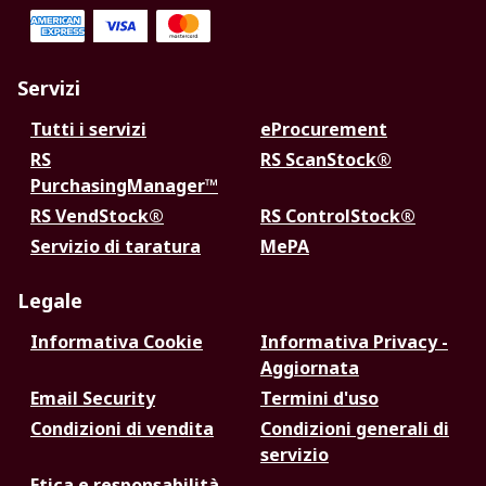
Servizi
Tutti i servizi
eProcurement
RS
RS ScanStock®
PurchasingManager™
RS VendStock®
RS ControlStock®
Servizio di taratura
MePA
Legale
Informativa Cookie
Informativa Privacy -
Aggiornata
Email Security
Termini d'uso
Condizioni di vendita
Condizioni generali di
servizio
Etica e responsabilità