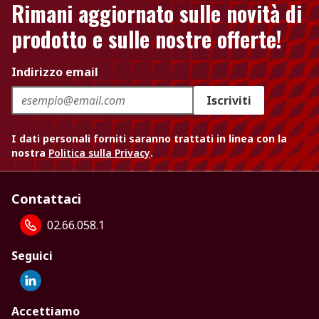
Rimani aggiornato sulle novità di
prodotto e sulle nostre offerte!
Indirizzo email
Iscriviti
I dati personali forniti saranno trattati in linea con la
nostra
Politica sulla Privacy
.
Contattaci
02.66.058.1
Seguici
Accettiamo