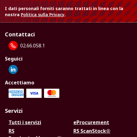
I dati personali forniti saranno trattati in linea con la
nostra
Politica sulla Privacy
.
Contattaci
02.66.058.1
Seguici
Accettiamo
Servizi
Tutti i servizi
eProcurement
RS
RS ScanStock®