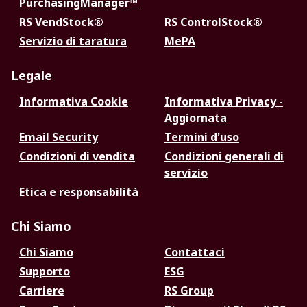
PurchasingManager™
RS VendStock®
RS ControlStock®
Servizio di taratura
MePA
Legale
Informativa Cookie
Informativa Privacy -
Aggiornata
Email Security
Termini d'uso
Condizioni di vendita
Condizioni generali di
servizio
Etica e responsabilità
Chi Siamo
Chi Siamo
Contattaci
Supporto
ESG
Carriere
RS Group