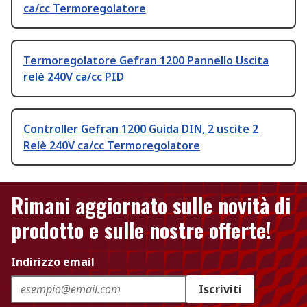
ca/cc Termoregolatore
Termoregolatore Gefran 1200 Pannello Uscita
relè 240V ca/cc PID
Controller Gefran 1200 Guida DIN, 2 uscite 2
Relè 240V ca/cc Termoregolatore
Rimani aggiornato sulle novità di
prodotto e sulle nostre offerte!
Indirizzo email
Iscriviti