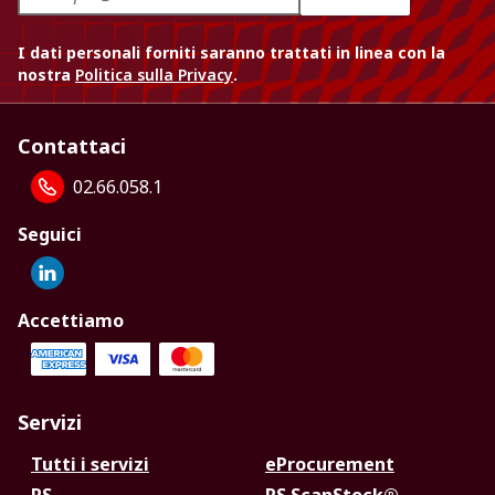
I dati personali forniti saranno trattati in linea con la
nostra
Politica sulla Privacy
.
Contattaci
02.66.058.1
Seguici
Accettiamo
Servizi
Tutti i servizi
eProcurement