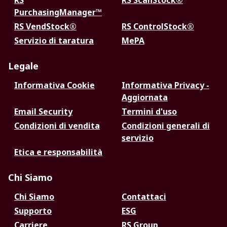
RS
RS ScanStock®
PurchasingManager™
RS VendStock®
RS ControlStock®
Servizio di taratura
MePA
Legale
Informativa Cookie
Informativa Privacy -
Aggiornata
Email Security
Termini d'uso
Condizioni di vendita
Condizioni generali di
servizio
Etica e responsabilità
Chi Siamo
Chi Siamo
Contattaci
Supporto
ESG
Carriere
RS Group