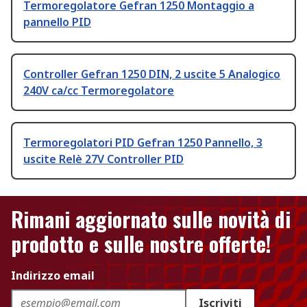
Termoregolatore Gefran 1250 Montaggio a
pannello PID
Controller Gefran 1250 DIN, 2 uscite 5 Analogico
240V ca/cc Termoregolatore
Termoregolatori PID Gefran 1250 Pannello, 3
uscite Relè 27V Controller PID
Rimani aggiornato sulle novità di
prodotto e sulle nostre offerte!
Indirizzo email
Iscriviti