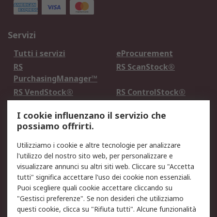
Servizi
Tutti i servizi
eProcurement
RS
RS ScanStock®
PurchasingManager™
RS VendStock®
RS ControlStock®
Servizio di taratura
MePA
I cookie influenzano il servizio che
possiamo offrirti.
Legale
Utilizziamo i cookie e altre tecnologie per analizzare
Informativa Cookie
Informativa Privacy -
l'utilizzo del nostro sito web, per personalizzare e
Aggiornata
visualizzare annunci su altri siti web. Cliccare su "Accetta
Email Security
Termini d'uso
tutti" significa accettare l'uso dei cookie non essenziali.
Condizioni di vendita
Condizioni generali di
Puoi scegliere quali cookie accettare cliccando su
servizio
"Gestisci preferenze". Se non desideri che utilizziamo
questi cookie, clicca su "Rifiuta tutti". Alcune funzionalità
Etica e responsabilità