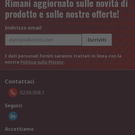
Rimani aggiornato sulle novità di
prodotto e sulle nostre offerte!
Indirizzo email
Iscriviti
I dati personali forniti saranno trattati in linea con la
nostra
Politica sulla Privacy
.
Contattaci
02.66.058.1
Seguici
Accettiamo