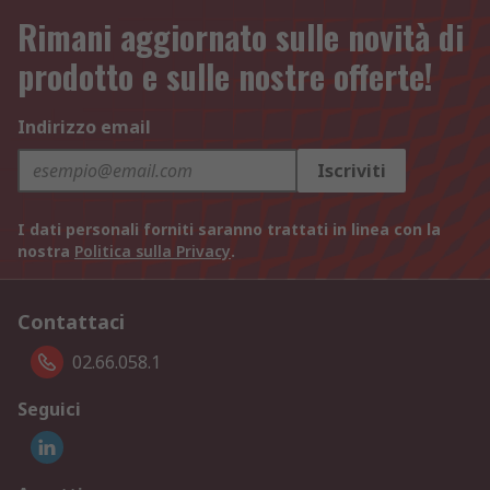
Rimani aggiornato sulle novità di
prodotto e sulle nostre offerte!
Indirizzo email
Iscriviti
I dati personali forniti saranno trattati in linea con la
nostra
Politica sulla Privacy
.
Contattaci
02.66.058.1
Seguici