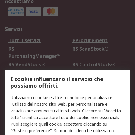
Accettiamo
Servizi
Tutti i servizi
eProcurement
RS
RS ScanStock®
PurchasingManager™
RS VendStock®
RS ControlStock®
Servizio di taratura
MePA
I cookie influenzano il servizio che
possiamo offrirti.
Legale
Utilizziamo i cookie e altre tecnologie per analizzare
Informativa Cookie
Informativa Privacy -
l'utilizzo del nostro sito web, per personalizzare e
Aggiornata
visualizzare annunci su altri siti web. Cliccare su "Accetta
Email Security
Termini d'uso
tutti" significa accettare l'uso dei cookie non essenziali.
Condizioni di vendita
Condizioni generali di
Puoi scegliere quali cookie accettare cliccando su
servizio
"Gestisci preferenze". Se non desideri che utilizziamo