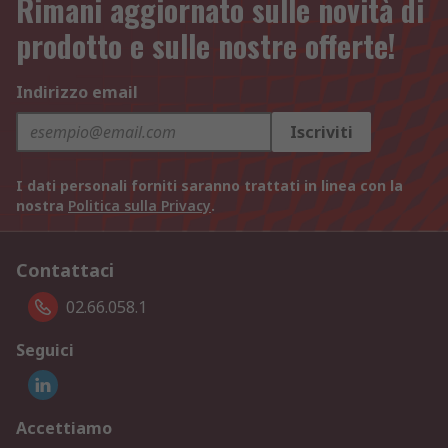
Rimani aggiornato sulle novità di
prodotto e sulle nostre offerte!
Indirizzo email
Iscriviti
I dati personali forniti saranno trattati in linea con la
nostra
Politica sulla Privacy
.
Contattaci
02.66.058.1
Seguici
Accettiamo