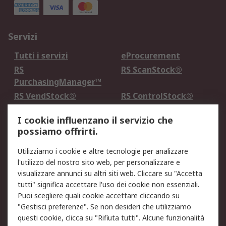
Servizi
Tutti i servizi
eProcurement
RS
RS ScanStock®
PurchasingManager™
RS VendStock®
RS ControlStock®
Servizio di taratura
MePA
I cookie influenzano il servizio che
possiamo offrirti.
Legale
Utilizziamo i cookie e altre tecnologie per analizzare
Informativa Cookie
Informativa Privacy -
l'utilizzo del nostro sito web, per personalizzare e
Aggiornata
visualizzare annunci su altri siti web. Cliccare su "Accetta
Email Security
Termini d'uso
tutti" significa accettare l'uso dei cookie non essenziali.
Condizioni di vendita
Condizioni generali di
Puoi scegliere quali cookie accettare cliccando su
servizio
"Gestisci preferenze". Se non desideri che utilizziamo
questi cookie, clicca su "Rifiuta tutti". Alcune funzionalità
Etica e responsabilità