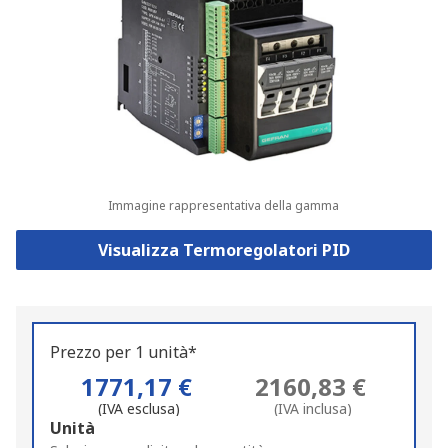
Immagine rappresentativa della gamma
Visualizza Termoregolatori PID
Prezzo per 1 unità*
1771,17 €
2160,83 €
(IVA esclusa)
(IVA inclusa)
Add
Unità