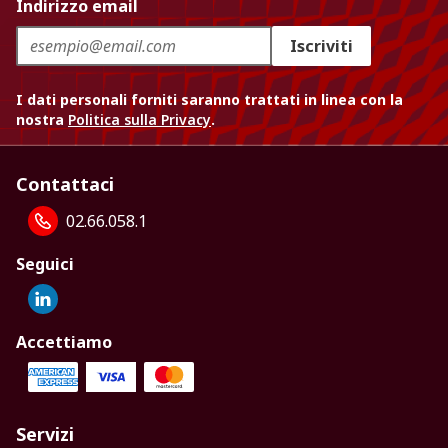
Indirizzo email
Iscriviti
I dati personali forniti saranno trattati in linea con la
nostra
Politica sulla Privacy
.
Contattaci
02.66.058.1
Seguici
Accettiamo
Servizi