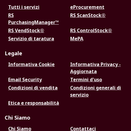
Tutti i servizi
eProcurement
RS
RS ScanStock®
PurchasingManager™
RS VendStock®
RS ControlStock®
Servizio di taratura
MePA
Legale
Informativa Cookie
Informativa Privacy -
Aggiornata
Email Security
Termini d'uso
Condizioni di vendita
Condizioni generali di
servizio
Etica e responsabilità
Chi Siamo
Chi Siamo
Contattaci