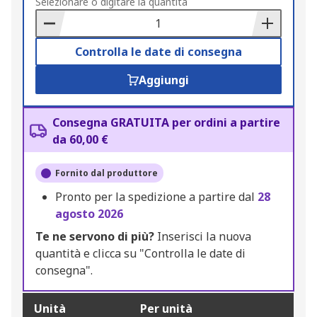
to
Selezionare o digitare la quantità
Basket
Controlla le date di consegna
Aggiungi
Consegna GRATUITA per ordini a partire
da 60,00 €
Fornito dal produttore
Pronto per la spedizione a partire dal
28
agosto 2026
Te ne servono di più?
Inserisci la nuova
quantità e clicca su "Controlla le date di
consegna".
Unità
Per unità