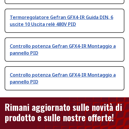
Termoregolatore Gefran GFX4-IR Guida DIN, 6
uscite 10 Uscita relè 480V PID
Controllo potenza Gefran GFX4-IR Montaggio a
pannello PID
Controllo potenza Gefran GFX4-IR Montaggio a
pannello PID
Rimani aggiornato sulle novità di
prodotto e sulle nostre offerte!