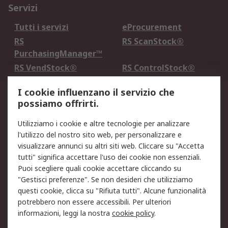
Servizi
Tutti i servizi
eProcurement
RS
RS ScanStock®
PurchasingManager™
RS VendStock®
RS ControlStock®
Servizio di taratura
MePA
I cookie influenzano il servizio che
possiamo offrirti.
Legale
Utilizziamo i cookie e altre tecnologie per analizzare
Informativa Cookie
Informativa Privacy -
l'utilizzo del nostro sito web, per personalizzare e
Aggiornata
visualizzare annunci su altri siti web. Cliccare su "Accetta
Email Security
Termini d'uso
tutti" significa accettare l'uso dei cookie non essenziali.
Condizioni di vendita
Condizioni generali di
Puoi scegliere quali cookie accettare cliccando su
servizio
"Gestisci preferenze". Se non desideri che utilizziamo
questi cookie, clicca su "Rifiuta tutti". Alcune funzionalità
Etica e responsabilità
potrebbero non essere accessibili. Per ulteriori
informazioni, leggi la nostra
cookie policy
.
Chi Siamo