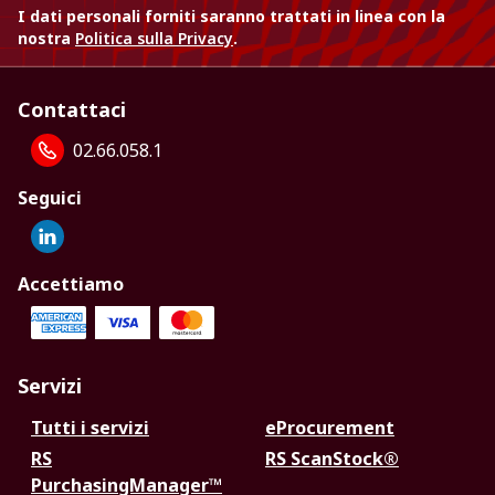
I dati personali forniti saranno trattati in linea con la
nostra
Politica sulla Privacy
.
Contattaci
02.66.058.1
Seguici
Accettiamo
Servizi
Tutti i servizi
eProcurement
RS
RS ScanStock®
PurchasingManager™