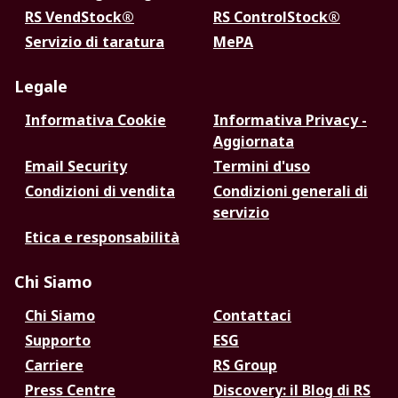
RS VendStock®
RS ControlStock®
Servizio di taratura
MePA
Legale
Informativa Cookie
Informativa Privacy -
Aggiornata
Email Security
Termini d'uso
Condizioni di vendita
Condizioni generali di
servizio
Etica e responsabilità
Chi Siamo
Chi Siamo
Contattaci
Supporto
ESG
Carriere
RS Group
Press Centre
Discovery: il Blog di RS