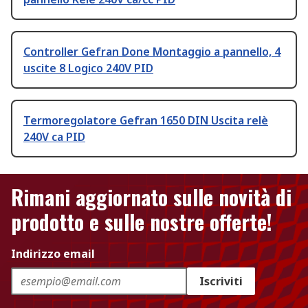
Controller Gefran Done Montaggio a pannello, 4
uscite 8 Logico 240V PID
Termoregolatore Gefran 1650 DIN Uscita relè
240V ca PID
Rimani aggiornato sulle novità di
prodotto e sulle nostre offerte!
Indirizzo email
Iscriviti