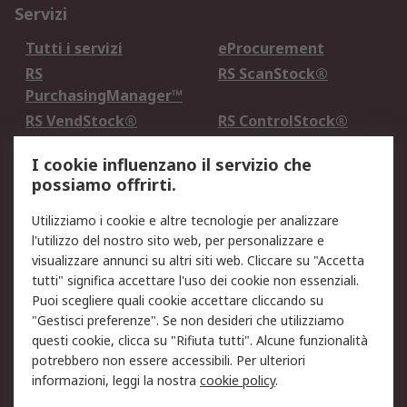
Servizi
Tutti i servizi
eProcurement
RS
RS ScanStock®
PurchasingManager™
RS VendStock®
RS ControlStock®
Servizio di taratura
MePA
I cookie influenzano il servizio che
possiamo offrirti.
Legale
Utilizziamo i cookie e altre tecnologie per analizzare
Informativa Cookie
Informativa Privacy -
l'utilizzo del nostro sito web, per personalizzare e
Aggiornata
visualizzare annunci su altri siti web. Cliccare su "Accetta
Email Security
Termini d'uso
tutti" significa accettare l'uso dei cookie non essenziali.
Condizioni di vendita
Condizioni generali di
Puoi scegliere quali cookie accettare cliccando su
servizio
"Gestisci preferenze". Se non desideri che utilizziamo
questi cookie, clicca su "Rifiuta tutti". Alcune funzionalità
Etica e responsabilità
potrebbero non essere accessibili. Per ulteriori
informazioni, leggi la nostra
cookie policy
.
Chi Siamo