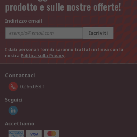
prodotto e sulle nostre offerte!
Indirizzo email
Iscriviti
I dati personali forniti saranno trattati in linea con la
nostra
Politica sulla Privacy
.
Contattaci
02.66.058.1
Seguici
Accettiamo