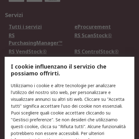
Servizi
Tutti i servizi
eProcurement
RS
RS ScanStock®
PurchasingManager™
RS VendStock®
RS ControlStock®
Servizio di taratura
MePA
I cookie influenzano il servizio che
possiamo offrirti.
Legale
Utilizziamo i cookie e altre tecnologie per analizzare
Informativa Cookie
Informativa Privacy -
l'utilizzo del nostro sito web, per personalizzare e
Aggiornata
visualizzare annunci su altri siti web. Cliccare su "Accetta
Email Security
Termini d'uso
tutti" significa accettare l'uso dei cookie non essenziali.
Condizioni di vendita
Condizioni generali di
Puoi scegliere quali cookie accettare cliccando su
servizio
"Gestisci preferenze". Se non desideri che utilizziamo
questi cookie, clicca su "Rifiuta tutti". Alcune funzionalità
Etica e responsabilità
potrebbero non essere accessibili. Per ulteriori