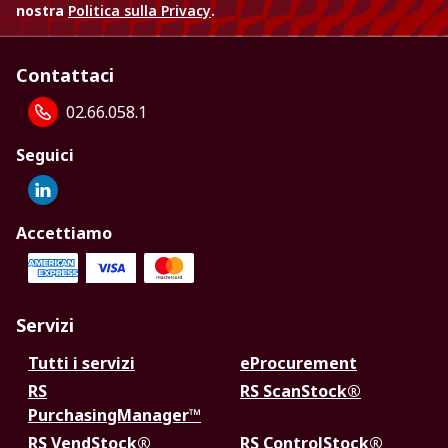
nostra
Politica sulla Privacy
.
Contattaci
02.66.058.1
Seguici
Accettiamo
Servizi
Tutti i servizi
eProcurement
RS
RS ScanStock®
PurchasingManager™
RS VendStock®
RS ControlStock®