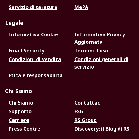
Servizio di taratura
MePA
Legale
Informativa Cookie
Informativa Privacy -
Aggiornata
Email Security
Termini d'uso
Condizioni di vendita
Condizioni generali di
servizio
Etica e responsabilità
Chi Siamo
Chi Siamo
Contattaci
Supporto
ESG
Carriere
RS Group
Press Centre
Discovery: il Blog di RS