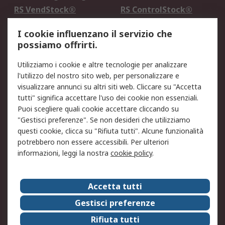
RS VendStock®
RS ControlStock®
Servizio di taratura
MePA
I cookie influenzano il servizio che
possiamo offrirti.
Legale
Utilizziamo i cookie e altre tecnologie per analizzare
Informativa Cookie
Informativa Privacy -
l'utilizzo del nostro sito web, per personalizzare e
Aggiornata
visualizzare annunci su altri siti web. Cliccare su "Accetta
Email Security
Termini d'uso
tutti" significa accettare l'uso dei cookie non essenziali.
Condizioni di vendita
Condizioni generali di
Puoi scegliere quali cookie accettare cliccando su
servizio
"Gestisci preferenze". Se non desideri che utilizziamo
questi cookie, clicca su "Rifiuta tutti". Alcune funzionalità
Etica e responsabilità
potrebbero non essere accessibili. Per ulteriori
informazioni, leggi la nostra
cookie policy
.
Chi Siamo
Chi Siamo
Contattaci
Accetta tutti
Supporto
ESG
Gestisci preferenze
Carriere
RS Group
Rifiuta tutti
Press Centre
Discovery: il Blog di RS