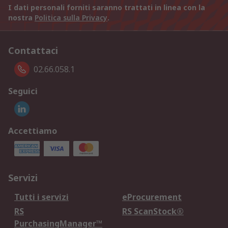
I dati personali forniti saranno trattati in linea con la
nostra
Politica sulla Privacy
.
Contattaci
02.66.058.1
Seguici
Accettiamo
Servizi
Tutti i servizi
eProcurement
RS
RS ScanStock®
PurchasingManager™