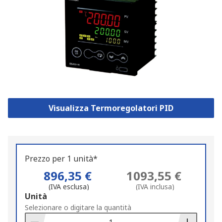
Visualizza Termoregolatori PID
Prezzo per 1 unità*
896,35 €
1093,55 €
(IVA esclusa)
(IVA inclusa)
Add
Unità
to
Selezionare o digitare la quantità
Basket