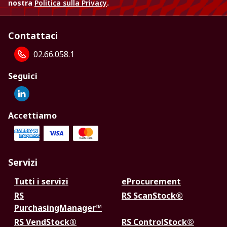
nostra
Politica sulla Privacy
.
Contattaci
02.66.058.1
Seguici
Accettiamo
Servizi
Tutti i servizi
eProcurement
RS
RS ScanStock®
PurchasingManager™
RS VendStock®
RS ControlStock®