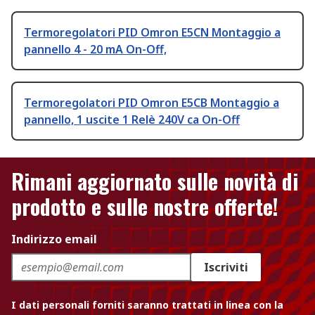
Termoregolatori PID Omron E5CN Montaggio a
pannello 4 - 20 mA On-Off,
Termoregolatori PID Omron E5CB Montaggio a
pannello, 1 uscite 1 Relè 240V ca On-Off
Rimani aggiornato sulle novità di
prodotto e sulle nostre offerte!
Indirizzo email
Iscriviti
I dati personali forniti saranno trattati in linea con la