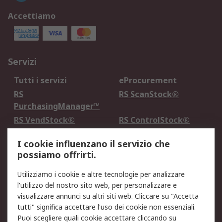
Accettiamo
Servizi
Tutti i servizi
eProcurement
RS
RS ScanStock®
PurchasingManager™
RS VendStock®
RS ControlStock®
Servizio di taratura
MePA
I cookie influenzano il servizio che
possiamo offrirti.
Legale
Utilizziamo i cookie e altre tecnologie per analizzare
Informativa Cookie
Informativa Privacy -
l'utilizzo del nostro sito web, per personalizzare e
Aggiornata
visualizzare annunci su altri siti web. Cliccare su "Accetta
Email Security
Termini d'uso
tutti" significa accettare l'uso dei cookie non essenziali.
Condizioni di vendita
Condizioni generali di
Puoi scegliere quali cookie accettare cliccando su