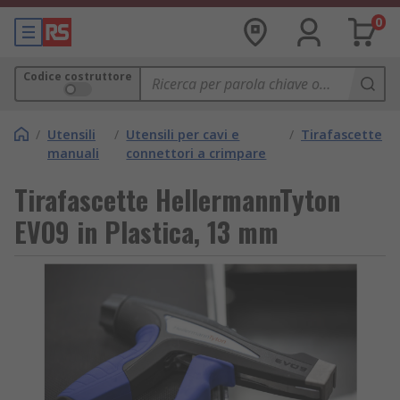
0
Codice costruttore
/
Utensili
/
Utensili per cavi e
/
Tirafascette
manuali
connettori a crimpare
Tirafascette HellermannTyton
EVO9 in Plastica, 13 mm