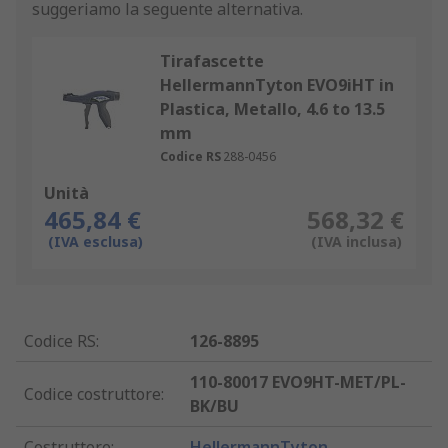
suggeriamo la seguente alternativa.
Tirafascette
HellermannTyton EVO9iHT in
Plastica, Metallo, 4.6 to 13.5
mm
Codice RS
288-0456
Unità
465,84 €
568,32 €
(IVA esclusa)
(IVA inclusa)
Codice RS
:
126-8895
110-80017 EVO9HT-MET/PL-
Codice costruttore
:
BK/BU
Costruttore
:
HellermannTyton