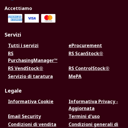
Accettiamo
Servizi
Tutti i servizi
eProcurement
RS
RS ScanStock®
PurchasingManager™
RS VendStock®
RS ControlStock®
Servizio di taratura
MePA
Legale
Informativa Cookie
Informativa Privacy -
Aggiornata
Email Security
Termini d'uso
Condizioni di vendita
Condizioni generali di