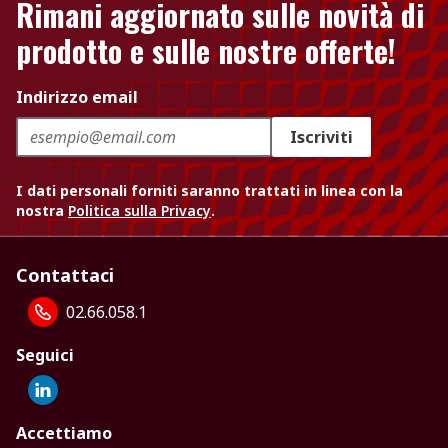
Rimani aggiornato sulle novità di
prodotto e sulle nostre offerte!
Indirizzo email
Iscriviti
I dati personali forniti saranno trattati in linea con la
nostra
Politica sulla Privacy
.
Contattaci
02.66.058.1
Seguici
Accettiamo