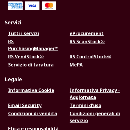
Servizi
Tutti i servizi
eProcurement
RS
RS ScanStock®
PurchasingManager™
RS VendStock®
RS ControlStock®
Servizio di taratura
MePA
Legale
Informativa Cookie
Informativa Privacy -
Aggiornata
Email Security
Termini d'uso
Condizioni di vendita
Condizioni generali di
servizio
Etica e responsabilità