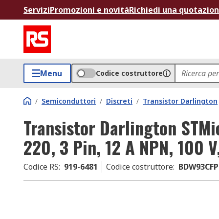
Servizi
Promozioni e novità
Richiedi una quotazio
Menu
Codice costruttore
/
Semiconduttori
/
Discreti
/
Transistor Darlington
Transistor Darlington STMic
220, 3 Pin, 12 A NPN, 100 V
Codice RS
:
919-6481
Codice costruttore
:
BDW93CFP