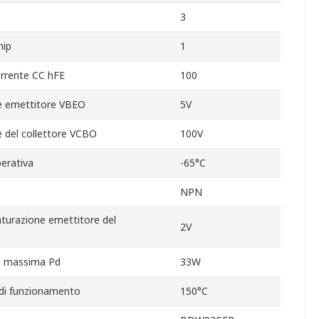
3
hip
1
rrente CC hFE
100
e emettitore VBEO
5V
 del collettore VCBO
100V
erativa
-65°C
NPN
turazione emettitore del
2V
za massima Pd
33W
di funzionamento
150°C