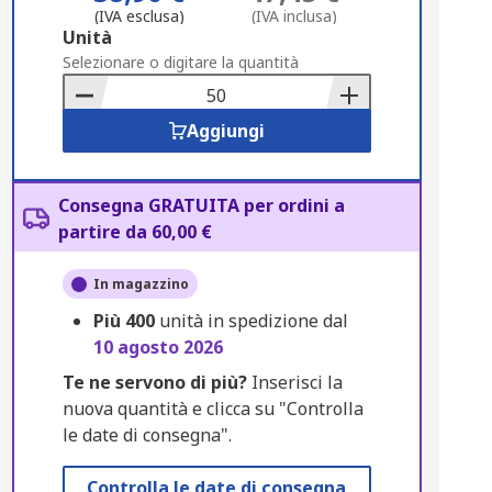
(IVA esclusa)
(IVA inclusa)
Add
Unità
to
Selezionare o digitare la quantità
Basket
Aggiungi
Consegna GRATUITA per ordini a
partire da 60,00 €
In magazzino
Più
400
unità in spedizione dal
10 agosto 2026
Te ne servono di più?
Inserisci la
nuova quantità e clicca su "Controlla
le date di consegna".
Controlla le date di consegna