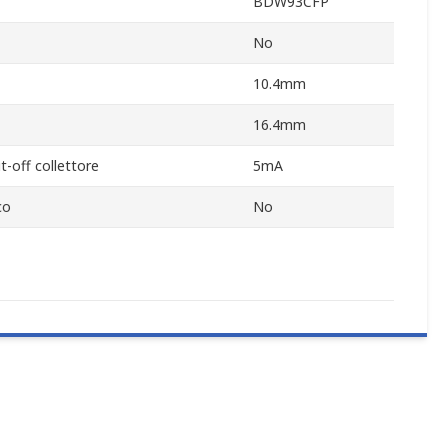
BDW93CFP
No
10.4mm
16.4mm
-off collettore
5mA
co
No