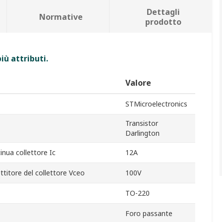
Dettagli
Normative
prodotto
iù attributi.
Valore
STMicroelectronics
Transistor
Darlington
nua collettore Ic
12A
itore del collettore Vceo
100V
TO-220
Foro passante