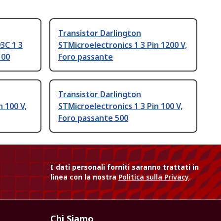
Transistor Darlington
3C 1 3
STMicroelectronics 1 3 Pin 1200 V,
100
Foro passante
Transistor Darlington
n 100 V,
STMicroelectronics 1 3 Pin 100 V,
Foro passante 500
I dati personali forniti saranno trattati in
linea con la nostra
Politica sulla Privacy
.
Chi Siamo