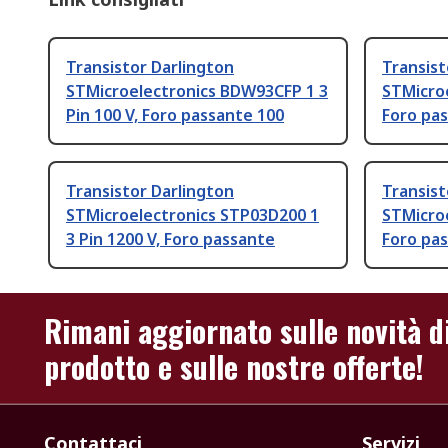
Transistor Darlington
Transist
STMicroelectronics BDW93CFP 1 3
STMicroe
Pin 100 V, Foro passante 100
Foro pa
Transistor Darlington
Transist
STMicroelectronics STP03D200 1
STMicroe
3 Pin 1200 V, Foro passante
Foro pa
Rimani aggiornato sulle novità d
prodotto e sulle nostre offerte!
Contattaci
Servizi