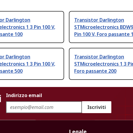
or Darlington
Transistor Darlington
lectronics 1 3 Pin 100 V,
STMicroelectronics BDW9
ssante 100
Pin 100 V, Foro passante 
or Darlington
Transistor Darlington
lectronics 1 3 Pin 100 V,
STMicroelectronics 1 3 Pi
ssante 500
Foro passante 200
i
Indirizzo email
Iscriviti
Legale