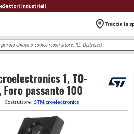
ne
Settori industriali
Traccia la s
roelectronics 1, TO-
, Foro passante 100
Costruttore
:
STMicroelectronics